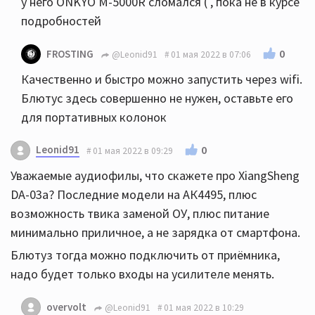
у него ONKYO M-5000R сломался ( , пока не в курсе
подробностей
0
FROSTING
@Leonid91
01 мая 2022 в 07:06
Качественно и быстро можно запустить через wifi.
Блютус здесь совершенно не нужен, оставьте его
для портативных колонок
Leonid91
0
01 мая 2022 в 09:29
Уважаемые аудиофилы, что скажете про XiangSheng
DA-03a? Последние модели на АК4495, плюс
возможность твика заменой ОУ, плюс питание
минимально приличное, а не зарядка от смартфона.
Блютуз тогда можно подключить от приёмника,
надо будет только входы на усилителе менять.
overvolt
@Leonid91
01 мая 2022 в 10:29