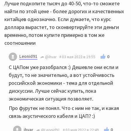
Лучше подкопите тысяч до 40-50, что-то сможете
найти по этой цене - более дорогих и качественных
китайцев однозначно. Если думаете, что курс
доллара вырастет, то сконвертируйте эти деньги
временно, потом купите примерно в том же
соотношении
Leonid91
0
@ihvar
03 мая 2022 в 19:55
С ЦАПом уже разобрался :) Дешевле они если и
будут, то не значительно, а вот устойчивость
российской экономики - тема для отдельной
дискуссии. Лучше сейчас купить, пока
экономическая ситуация позволяет.
Про фурутек не понял. Что с ним не так, и какая
связь акустического кабеля и ЦАП? :)
0
ihvar
@Leonid91
03 мая 2022 в 22:49