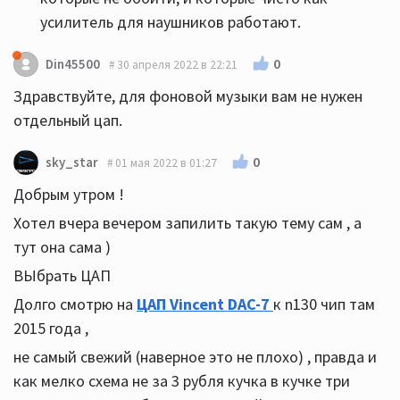
усилитель для наушников работают.
0
Din45500
30 апреля 2022 в 22:21
Здравствуйте, для фоновой музыки вам не нужен
отдельный цап.
0
sky_star
01 мая 2022 в 01:27
Добрым утром !
Хотел вчера вечером запилить такую тему сам , а
тут она сама )
ВЫбрать ЦАП
Долго смотрю на
ЦАП Vincent DAC-7
к n130 чип там
2015 года ,
не самый свежий (наверное это не плохо) , правда и
как мелко схема не за 3 рубля кучка в кучке три