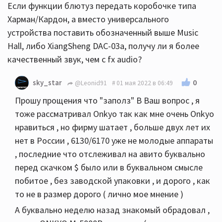
Если функции блютуз передать коробочке типа
Харман/Кардон, а вместо универсального
устройства поставить обозначенный выше Music
Hall, либо XiangSheng DAC-03a, получу ли я более
качественный звук, чем с fx audio?
0
sky_star
@Leonid91
01 мая 2022 в 06:49
Прошу прощения что "заполз" В Ваш вопрос , я
тоже рассматривал Onkyo так как мне очень Onkyo
нравиться , но фирму шатает , больше двух лет их
нет в России , 6130/6170 уже не молодые аппараты
, последние что отслеживал на авито буквально
перед скачком $ было или в буквальном смысле
побитое , без заводской упаковки , и дорого , как
то не в размер дорого ( лично мое мнение )
А буквально неделю назад знакомый обрадовал ,