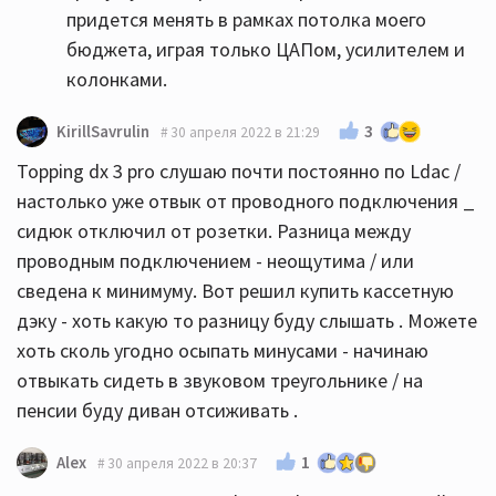
придется менять в рамках потолка моего
бюджета, играя только ЦАПом, усилителем и
колонками.
3
KirillSavrulin
30 апреля 2022 в 21:29
Topping dx 3 pro слушаю почти постоянно по Ldac /
настолько уже отвык от проводного подключения _
сидюк отключил от розетки. Разница между
проводным подключением - неощутима / или
сведена к минимуму. Вот решил купить кассетную
дэку - хоть какую то разницу буду слышать . Можете
хоть сколь угодно осыпать минусами - начинаю
отвыкать сидеть в звуковом треугольнике / на
пенсии буду диван отсиживать .
1
Alex
30 апреля 2022 в 20:37