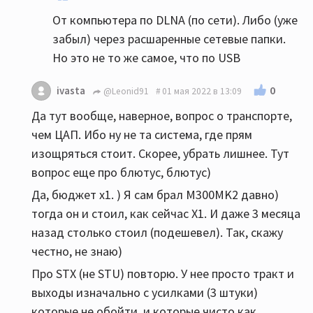
От компьютера по DLNA (по сети). Либо (уже
забыл) через расшаренные сетевые папки.
Но это не то же самое, что по USB
0
ivasta
@Leonid91
01 мая 2022 в 13:09
Да тут вообще, наверное, вопрос о транспорте,
чем ЦАП. Ибо ну не та система, где прям
изощряться стоит. Скорее, убрать лишнее. Тут
вопрос еще про блютус, блютус)
Да, бюджет x1. ) Я сам брал M300MK2 давно)
тогда он и стоил, как сейчас X1. И даже 3 месяца
назад столько стоил (подешевел). Так, скажу
честно, не знаю)
Про STX (не STU) повторю. У нее просто тракт и
выходы изначально с усилками (3 штуки)
которые не обойти, и которые чисто как