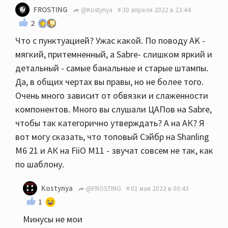
FROSTING
@Kostynya
30 апреля 2022 в 23:44
2
Что с пунктуацией? Ужас какой. По поводу AK -
мягкий, притемненный, а Sabre- слишком яркий и
детальный - самые банальные и старые штампы.
Да, в общих чертах вы правы, но не более того.
Очень много зависит от обвязки и слаженности
компонентов. Много вы слушали ЦАПов на Sabre,
чтобы так категорично утверждать? А на АК? Я
вот могу сказать, что топовый Сэйбр на Shanling
M6 21 и АК на FiiO М11 - звучат совсем не так, как
по шаблону.
Kostynya
@FROSTING
01 мая 2022 в 00:43
1
Минусы не мои