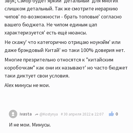
звук; Сэйбр будет яркий' детальный' для многих
слишком детальный. Так же смотрите иерархию
чипов' по-возможности - брать топовые' согласно
вашего бюджета. Не чипом единым цап
характеризуется' есть ещё нюансы.
Не скажу' что категорично отрицаю ноунэйм' или
даже брэндовый Китай' но таки 100% доверия нет.
Многие презрительно относятся к "китайским
коробочкам" как они их называют' но часто бюджет
таки диктует свои условия.
Alex минусы не мои.
0
ivasta
@Kostynya
30 апреля 2022 в 22:07
И не мои. Минусы.