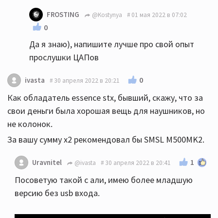
FROSTING
@Kostynya
01 мая 2022 в 07:02
0
Да я знаю), напишите лучше про свой опыт
прослушки ЦАПов
0
ivasta
30 апреля 2022 в 20:21
Как обладатель essence stx, бывший, скажу, что за
свои деньги была хорошая вещь для наушников, но
не колонок.
За вашу сумму x2 рекомендовал бы SMSL M500MK2.
1
Uravnitel
@ivasta
30 апреля 2022 в 20:41
Посоветую такой с али, имею более младшую
версию без usb входа.