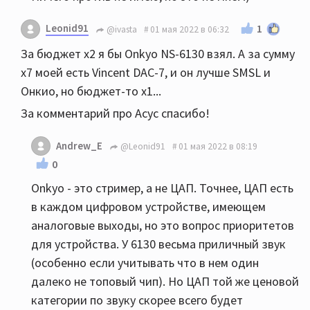
Leonid91
1
@ivasta
01 мая 2022 в 06:32
За бюджет х2 я бы Onkyo NS-6130 взял. А за сумму
х7 моей есть Vincent DAC-7, и он лучше SMSL и
Онкио, но бюджет-то х1...
За комментарий про Асус спасибо!
Andrew_E
@Leonid91
01 мая 2022 в 08:19
0
Onkyo - это стример, а не ЦАП. Точнее, ЦАП есть
в каждом цифровом устройстве, имеющем
аналоговые выходы, но это вопрос приоритетов
для устройства. У 6130 весьма приличный звук
(особенно если учитывать что в нем один
далеко не топовый чип). Но ЦАП той же ценовой
категории по звуку скорее всего будет