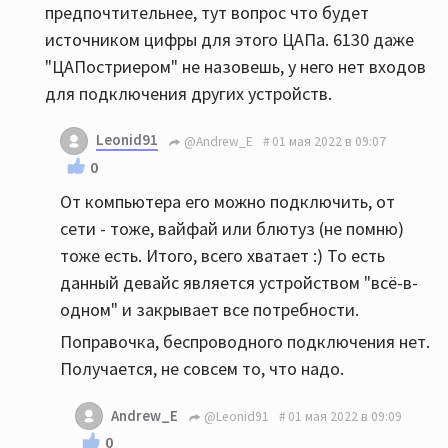
предпочтительнее, тут вопрос что будет
источником цифры для этого ЦАПа. 6130 даже
"ЦАПостриером" не назовешь, у него нет входов
для подключения других устройств.
Leonid91
@Andrew_E
01 мая 2022 в 09:07
0
От компьютера его можно подключить, от
сети - тоже, вайфай или блютуз (не помню)
тоже есть. Итого, всего хватает :) То есть
данный девайс является устройством "всё-в-
одном" и закрывает все потребности.
Поправочка, беспроводного подключения нет.
Получается, не совсем то, что надо.
Andrew_E
@Leonid91
01 мая 2022 в 09:09
0