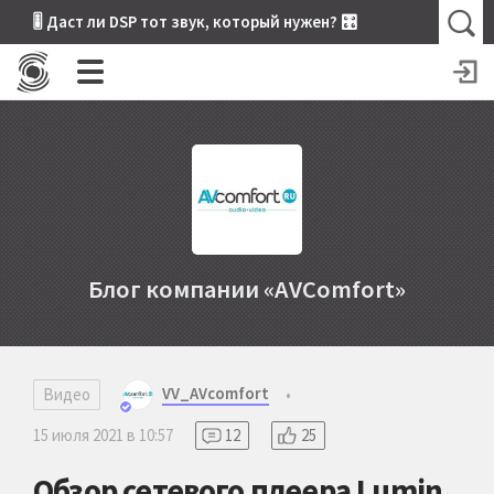
🎚 Даст ли DSP тот звук, который нужен? 🎛
Блог компании «AVComfort»
VV_AVcomfort
Видео
•
15 июля 2021 в 10:57
12
25
Обзор сетевого плеера Lumin