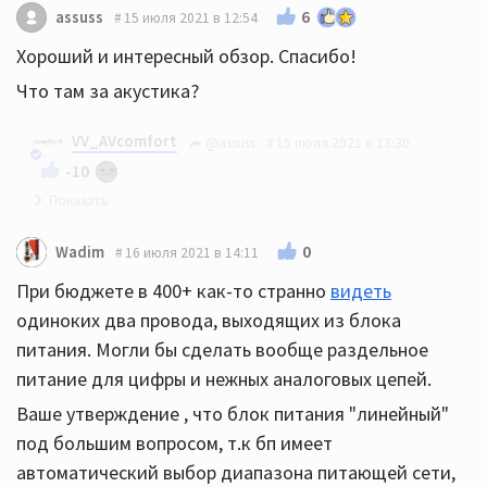
6
assuss
15 июля 2021 в 12:54
Хороший и интересный обзор. Спасибо!
Что там за акустика?
VV_AVcomfort
@assuss
15 июля 2021 в 13:30
-10
И вам спасибо за оценку!
0
Wadim
16 июля 2021 в 14:11
Акустика на фоне - это англичане Neat Ekstra.
При бюджете в 400+ как-то странно
видеть
Обзор на них можете найти на нашем канале)
одиноких два провода, выходящих из блока
питания. Могли бы сделать вообще раздельное
питание для цифры и нежных аналоговых цепей.
Ваше утверждение , что блок питания "линейный"
под большим вопросом, т.к бп имеет
автоматический выбор диапазона питающей сети,