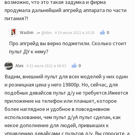
возможно, что это такая задумка и фирма
продумала дальнейший апгрейд аппарата по части
питания?!
0
Wadim
@Alex
19 июля 2021 в 10:30
Про апгрейд вы верно подметили. Сколько стоит
пульт ДУ к нему?
0
Alex
21 июля 2021 в 08:03
Вадим, внешний пульт для всех моделей у них один
и розницная цена у него 19800р. Но, сейчас, для
подобных девайсов пульт д/у не требуется.Имеется
приложение на телефон или планшет, которое
более наглядное и удобное в повседневном
использовании, чем пульт д/уА пульт сделан, как
некое дополнение для людей, привыкших к
управлению девайсами с пультов д/у. Вы спросите, а