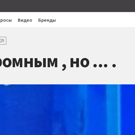
просы
Видео
Бренды
29
мным , но ... .