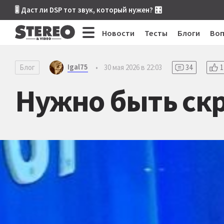
🎚 Даст ли DSP тот звук, который нужен? 🎛
Новости
Тесты
Блоги
Во
Igal75
Блог
•
30 мая 2026 в 22:03
34
1
Нужно быть скро