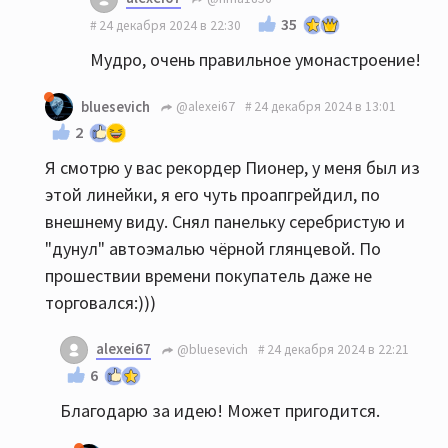
35
24 декабря 2024 в 22:30
Мудро, очень правильное умонастроение!
bluesevich
@alexei67
24 декабря 2024 в 13:01
2
Я смотрю у вас рекордер Пионер, у меня был из
этой линейки, я его чуть проапгрейдил, по
внешнему виду. Снял панельку серебристую и
"дунул" автоэмалью чёрной глянцевой. По
прошествии времени покупатель даже не
торговался:)))
alexei67
@bluesevich
24 декабря 2024 в 22:21
6
Благодарю за идею! Может пригодится.