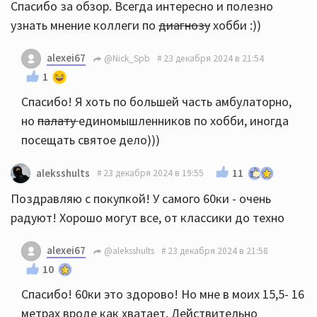
Спасибо за обзор. Всегда интересно и полезно
узнать мнение коллеги по
диагнозу
хобби :))
alexei67
@Nick_Spb
23 декабря 2024 в 21:54
1
Спасибо! Я хоть по большей часть амбулаторно,
но
палату
единомышленников по хобби, иногда
посещать святое дело)))
11
aleksshults
23 декабря 2024 в 19:55
Поздравляю с покупкой! У самого 60ки - очень
радуют! Хорошо могут все, от классики до техно
alexei67
@aleksshults
23 декабря 2024 в 21:58
10
Спасибо! 60ки это здорово! Но мне в моих 15,5- 16
метрах вроде как хватает. Действительно