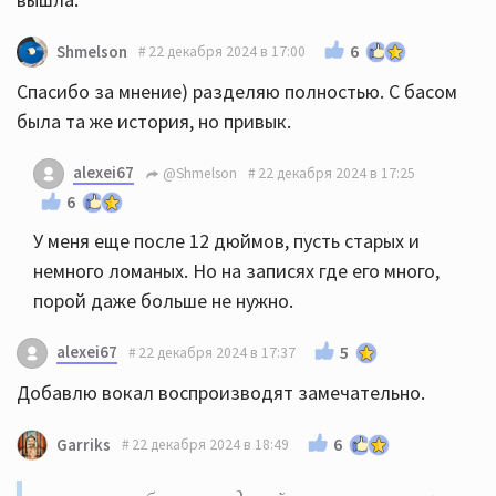
6
Shmelson
22 декабря 2024 в 17:00
Спасибо за мнение) разделяю полностью. С басом
была та же история, но привык.
alexei67
@Shmelson
22 декабря 2024 в 17:25
6
У меня еще после 12 дюймов, пусть старых и
немного ломаных. Но на записях где его много,
порой даже больше не нужно.
alexei67
5
22 декабря 2024 в 17:37
Добавлю вокал воспроизводят замечательно.
6
Garriks
22 декабря 2024 в 18:49