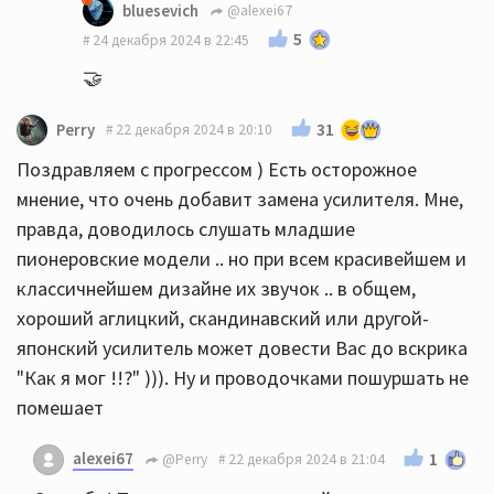
bluesevich
@alexei67
5
24 декабря 2024 в 22:45
🤝
31
Perry
22 декабря 2024 в 20:10
Поздравляем с прогрессом ) Есть осторожное
мнение, что очень добавит замена усилителя. Мне,
правда, доводилось слушать младшие
пионеровские модели .. но при всем красивейшем и
классичнейшем дизайне их звучок .. в общем,
хороший аглицкий, скандинавский или другой-
японский усилитель может довести Вас до вскрика
"Как я мог !!?" ))). Ну и проводочками пошуршать не
помешает
alexei67
1
@Perry
22 декабря 2024 в 21:04