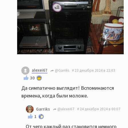
alexei67
@Garriks
23 декабря 2024 в 22:03
30
Да симпатично выглядит! Вспоминаются
времена, когда были моложе.
Garriks
@alexei67
24 декабря 2024 в 00:07
1
От чего каждый раз становится немного