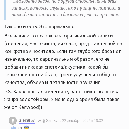
...маловато басов, но с другой стороны на многих
записях, которые слушаю, их в принципе немного, а
там где они записаны в достатке, то их прилично
Так оно и есть. Это нормально.
Все зависит от характера оригинальной записи
(сведения, мастеринга, микса...), представленной на
конкретном носителе. Если там глубокого баса нет
изначально, то кардинальным образом, его не
добавит никакая система/акустика, какой бы
серьезной она ни была, кроме улучшения общего
качества, объема и детальности звучания.
P.S. Какая ностальгическая у вас стойка - классика
жанра золотой эры! У меня одно время была такая
же от Kenwood))
alexei67
@Garriks
22 декабря 2024 в 19:32
30