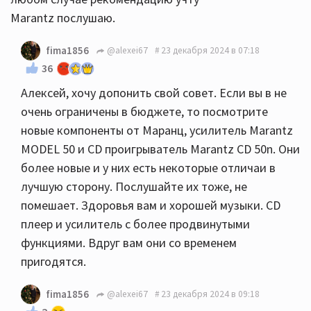
ходить по солонам и слушать. Попробуйте
Marantz послушаю.
послушать связку, которую я вам предлогаю. Может
быть понравится!
fima1856
@alexei67
23 декабря 2024 в 07:18
36
Алексей, хочу допонить свой совет. Если вы в не
очень ограничены в бюджете, то посмотрите
новые компоненты от Маранц, усилитель Marantz
MODEL 50 и CD проигрыватель Marantz CD 50n. Они
более новые и у них есть некоторые отличаи в
лучшую сторону. Послушайте их тоже, не
помешает. Здоровья вам и хорошей музыки. CD
плеер и усилитель с более продвинутыми
функциями. Вдруг вам они со временем
пригодятся.
fima1856
@alexei67
23 декабря 2024 в 09:18