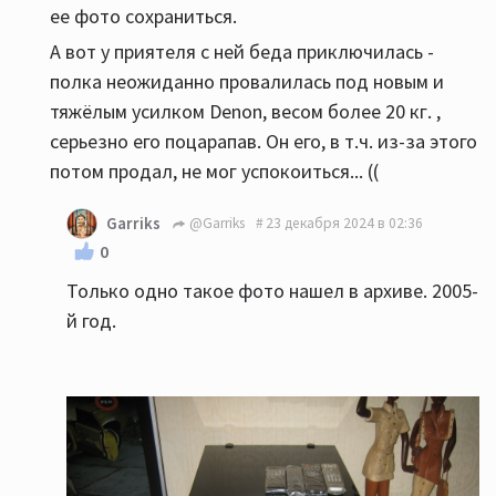
ее фото сохраниться.
А вот у приятеля с ней беда приключилась -
полка неожиданно провалилась под новым и
тяжёлым усилком Denon, весом более 20 кг. ,
серьезно его поцарапав. Он его, в т.ч. из-за этого
потом продал, не мог успокоиться... ((
Garriks
@Garriks
23 декабря 2024 в 02:36
0
Только одно такое фото нашел в архиве. 2005-
й год.