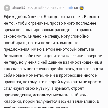
Алексей, добрый вечер. Как я понял вы большой
alexei67
60
22 декабря 2024 в 23:16
любитель и ценитель классической музыки. Так
Ефим добрый вечер. Благодарю за совет. Бюджет
может быть вам стоит обратить внимание на СД
не то, чтобы ограничен, просто много последнее
плеер и усилитель фирмы Marantz. Считается, что
время незапланированных расходов, стараюсь
аппаратура Marantz очень хороша именно для
сэкономить. Сильно не спешу, могу спокойно
классической музыки. Как я понял, у вас немного
повыбирать, потом половить выгодные
ограничен бюджет, вам могут отлично подойти
предложения, имею в этом некоторый опыт. На
Marantz CD6007 и стереоусилитель Marantz PM8006.
большого любителя и ценителя классики наверное
У меня СД плеер Marantz CD6006 и усилитель
не тяну, но у меня с ней давние взаимоотношения, я
Marantz PM8005. Ои отлично комутируются по
так сказать постепенно приобщаюсь, открываю для
аналоговым 2RCA-2RCA. Звук просто отличный. И
себя новые моменты, мне и в прогрессиве многое
ещё, чувствительность у ваших колонок очень
нравится, потому что в порой музыканты не просто
высокая, и я думаю, что для усилителя Marantz
стилизуют свою музыку, а думают, строят
PM8006 они не будут тяжёлой нагрузкой.
произведения, используя музыкальный язык
Алексей, дой бог вам найти свой путь улучшения
классики, порой получается весьма талантливо. В
сетапа и много отличной музыки. Вы сейчас будете
любом случае рекомендацию учту