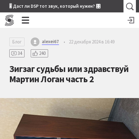
🎚 Даст ли DSP тот звук, который нужен? 🎛
alexei67
Блог
•
22 декабря 2024 в 16:49
34
240
Зигзаг судьбы или здравствуй
Мартин Логан часть 2