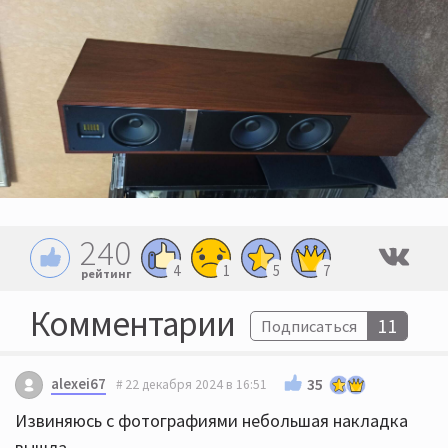
240
4
1
5
7
рейтинг
Комментарии
11
Подписаться
alexei67
35
22 декабря 2024 в 16:51
Извиняюсь с фотографиями небольшая накладка
вышла.