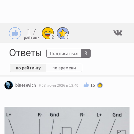
17
2
3
рейтинг
Ответы
3
Подписаться
по рейтингу
по времени
15
bluesevich
03 июня 2026 в 12:40