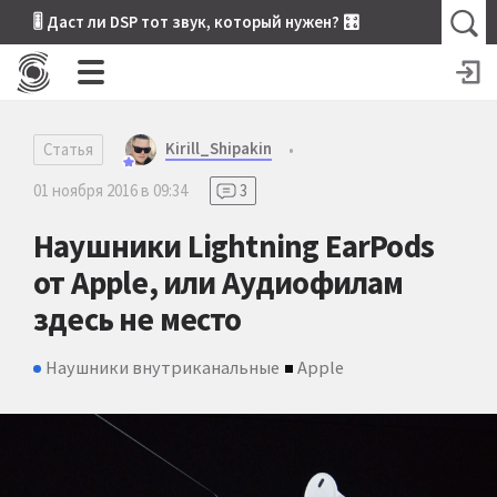
🎚 Даст ли DSP тот звук, который нужен? 🎛
Kirill_Shipakin
Статья
•
01 ноября 2016 в 09:34
3
Наушники Lightning EarPods
от Apple, или Аудиофилам
здесь не место
Наушники внутриканальные
Apple