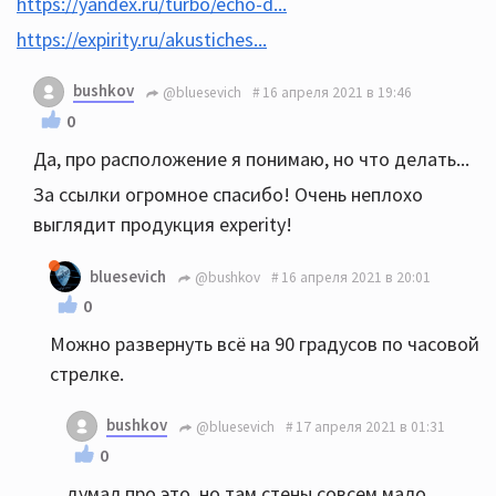
https://yandex.ru/turbo/echo-d...
https://expirity.ru/akustiches...
bushkov
@bluesevich
16 апреля 2021 в 19:46
0
Да, про расположение я понимаю, но что делать...
За ссылки огромное спасибо! Очень неплохо
выглядит продукция experity!
bluesevich
@bushkov
16 апреля 2021 в 20:01
0
Можно развернуть всё на 90 градусов по часовой
стрелке.
bushkov
@bluesevich
17 апреля 2021 в 01:31
0
думал про это, но там стены совсем мало