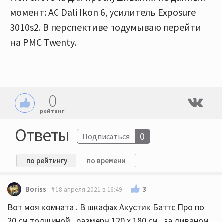
момент: АС Dali Ikon 6, усилитель Exposure
3010s2. В перспективе подумываю перейти
на PMC Twenty.
0
рейтинг
Ответы
0
Подписаться
по рейтингу
по времени
3
Boriss
18 апреля 2021 в 16:49
Вот моя комната . В шкафах Акустик Баттс Про по
20 см толщиной , размеры 120 х 180 см , за диваном