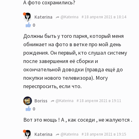
А фото сохранились?
Katerina
@Katerina
18 апреля 2021 в 18:14
0
Должны быть у того парня, который меня
обнимает на фото в ветке про мой день
рождения. Он первый, кто слушал систему
после завершения её сборки и
окончательной доводки (правда ещё до
покупки нового телевизора). Могу
переспросить, если что.
Boriss
@Katerina
18 апреля 2021 в 19:11
0
Вот это мощь ! А , как соседи , не жалуются .
Katerina
@Katerina
18 апреля 2021 в 19:15