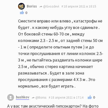
Boriss
@GvozdevI
18 апреля 2021 в 18:15
0
Сместите вправо или влево , катастрофы не
будет . к какому нибудь углу все сдвиньте .
От боковой стены 60-70 см , между
колонками 2.3 - 2.5 м , от задней стены 50 см
- 1 м ( определите опытным путем ) и до
точки прослушивания от линии колонок 2.5-
3 м , не пытайтесь раздвигать колонки шире
2.5 м , обычно стерео картина начинает
размазываться . Будет в зале зона
прослушивания с размерами 4 Х 3 м . Это
нормально , все будет играть .
bushkov
0
@Boriss
18 апреля 2021 в 17:14
А у вас там акустический гипсокартон? На фото