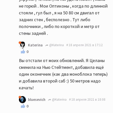
не горюй . Мои Оптиконы , когда по длинной
стояли , гул был , я на 50 80 см двигал от
задних стен , бесполезно . Тут либо
полочники , либо по короткой и метр от
стены задней .
Katerina
@Katerina
18 апреля 2021 в 17:12
0
Вы отстали от моих обновлений. Я Целаны
сменила на Нью Стейтмент, добавила ещё
один оконечник (как два моноблока теперь)
и добавила второй саб :) 50 метров надо
качать!
bluesevich
@Katerina
18 апреля 2021 в 18:08
0