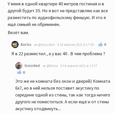
У меня в одной квартире 40 метров гостиная и в
другой будет 35. Но я вот не представляю как все
разместить по аудиофильскому феншую. И это я
ещё семьей не обременён.
Везёт вам.
0
Boriss
@GvozdevI
18 апреля 2021 в 17:30
Я в 22 разместил , а у вас 40 . В чем проблема ?
GvozdevI
@Boriss
18 апреля 2021 в 17:37
0
Это же не комната без окон и дверей) Комната
6х7, но в ней нельзя поставит акустику по
середине одной из стены, так как тогда ничего
другого не поместиться. А если ещё и от стены
акустику отодвинуть...