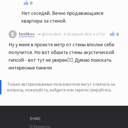
0
Нет соседей. Вечно продавающаяся
квартира за стеной.
bushkov
0
@GvozdevI
18 апреля 2021 в 17:10
Ну у меня в проекте метр от стены вполне себе
получится. Но вот обшить стены акустической
гипсой - вот тут не уверен🤷‍♂️ Думаю поискать
интересные панели
Только авторизованные пользователи могут отвечать на
вопросы, пожалуйста,
войдите или зарегистрируйтесь
.
О НАС
О Stereo.ru