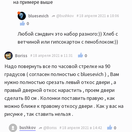
на примере выше
bluesevich
@bushkov
18 апреля 2021 в 18:06
0
Любой сэндвич это набор разного:)) Хлеб с
ветчиной или гипсокартон с пеноблоком:))
0
Boriss
18 апреля 2021 в 11:31
Надо повернуть все по часовой стрелке на 90
градусов ( согласен полностью с bluesevich ) , Вам
нужно полностью срезать левый откос двери , а
правый дверной откос нарастить , проем двери
сделать 80 см . Колонки поставить правую , как
можно ближе к правому откосу двери . Как у вас на
рисунке , так ставить нельзя .
bushkov
0
@Boriss
18 апреля 2021 в 14:42