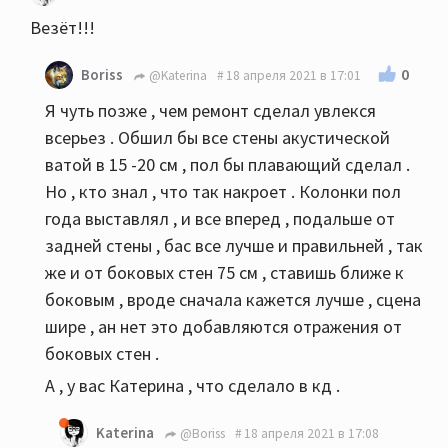
Везёт!!!
0
Boriss
@Katerina
18 апреля 2021 в 17:01
Я чуть позже , чем ремонт сделал увлекся
всерьез . Обшил бы все стены акустической
ватой в 15 -20 см , пол бы плавающий сделал .
Но , кто знал , что так накроет . Колонки пол
года выставлял , и все вперед , подальше от
задней стены , бас все лучше и правильней , так
же и от боковых стен 75 см , ставишь ближе к
боковым , вроде сначала кажется лучше , сцена
шире , ан нет это добавляются отражения от
боковых стен .
А , у вас Катерина , что сделало в кд .
Katerina
@Boriss
18 апреля 2021 в 17:08