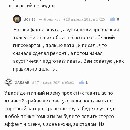
отверстий не видно
0
Boriss
@bushkov
18 апреля 2021 в 17:25
На шкафах натянута , акустически прозрачная
ткань . На стенах обои , на потолке обычный
гипсокартон , дальше вата . Я писал , что
сначала сделал ремонт , а потом начал
акустически подготавливать . Вам советую , как
правильно делать .
1
ZARZAR
17 апреля 2021 в 05:03
У вас идентичный моему проект)) ставить ас по
длинной крайне не советую, если поставить по
короткой распространение звука будет лучше, в
любой точке комнаты вы будите ловить стерео
эффект и сцену, в зоне кухни, за столом. Из