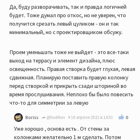
Да, буду разворачивать, так и правда логичней
будет. Тоже думал про откос, но не уверен, что
получится срезать левый цуликом - он и так
минимальный, но с проектировщиком обсужу.
Проем уменьшать тоже не выйдет - это все-таки
выход на террасу и элемент дизайна, плюс
освещенность. Правая створка будет глухая, левая
сдвижная. Планирую поставить правую колонку
перед створкой и прикрыть сзади шториной во
время прослушивания. Неплохо бы было повесить
что-то для симметрии за левую
0
Boriss
@bushkov
18 апреля 2021 в 14:51
Уже хорошо , основа есть . От стены за
колонками желательно 1 м сделать. Потом