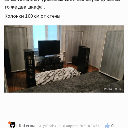
то же два шкафа .
Колонки 160 см от стены .
0
Katerina
@Boriss
18 апреля 2021 в 16:51