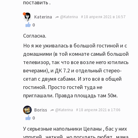
поставить .
Katerina
@Katerina
18 апреля 2021 в 16:57
0
Согласна.
Но я же уживалась в большой гостиной и с
домашними (в той комнате самый большой
телевизор, так что все возле него ютились
вечерами), и ДК 7.2 и отдельный стерео-
сетап с двумя сабами. И это всё в общей
гостиной. Просто гостей туда не
приглашали. Правда площадь там 50м.
Boriss
@Katerina
18 апреля 2021 в 17:06
0
У серьезные напольники Целаны , бас у них
упругий , четкий , но погудеть любят , мама