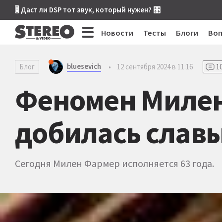
🎚 Даст ли DSP тот звук, который нужен? 🎛
Новости
Тесты
Блоги
Во
bluesevich
Блог
•
12 сентября 2024 в 11:16
1
Феномен Милен
добилась славы
Сегодня Милен Фармер исполняется 63 года.