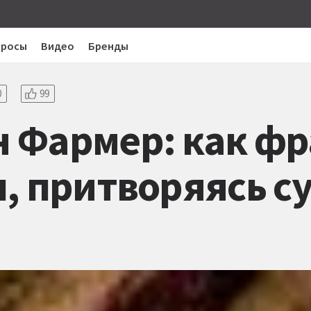
просы
Видео
Бренды
0
99
 Фармер: как ф
, притворяясь с