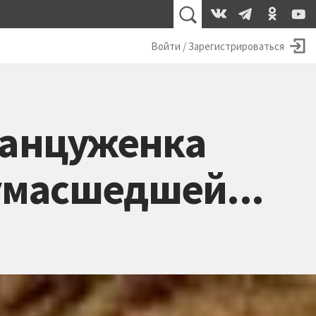
Войти / Зарегистрироваться
ранцуженка
умасшедшей...