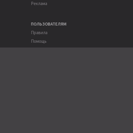
Реклама
ПОЛЬЗОВАТЕЛЯМ
Правила
Помощь
Соглашение
Конфиденциальность
ПОЛЕЗНОЕ
Пользователи
Хэштеги
Города
Компании