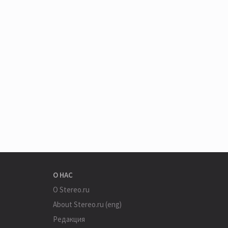
О НАС
О Stereo.ru
About Stereo.ru (eng)
Редакция