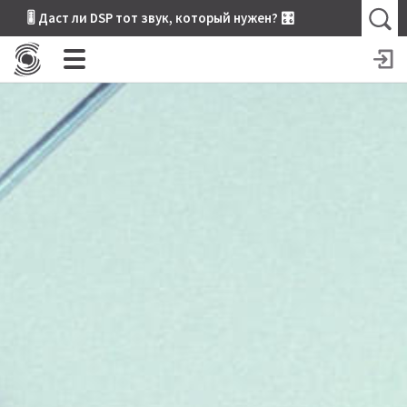
🎚 Даст ли DSP тот звук, который нужен? 🎛