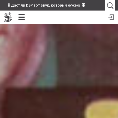
🎚 Даст ли DSP тот звук, который нужен? 🎛