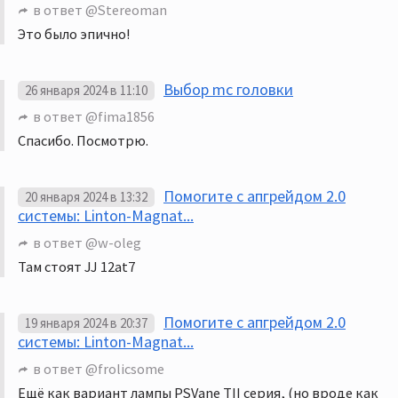
в ответ
@Stereoman
Это было эпично!
Выбор mc головки
26 января 2024 в 11:10
в ответ
@fima1856
Спасибо. Посмотрю.
Помогите с апгрейдом 2.0
20 января 2024 в 13:32
системы: Linton-Magnat...
в ответ
@w-oleg
Там стоят JJ 12at7
Помогите с апгрейдом 2.0
19 января 2024 в 20:37
системы: Linton-Magnat...
в ответ
@frolicsome
Ещё как вариант лампы PSVane TII серия, (но вроде как