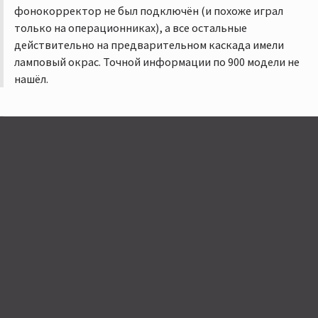
фонокорректор не был подключён (и похоже играл
только на операционниках), а все остальные
действительно на предварительном каскада имели
ламповый окрас. Точной информации по 900 модели не
нашёл.
Нужен совет по выбору нового
07 августа 2023 в 08:52
фонокорректор а.
в ответ
@Nikiniko
Коллега, вы не правы. Вы указали плату с цифровыми
входами и блютузом. А вот сам корректор находится
рядом и экранирован.
Нужен совет по выбору нового
07 августа 2023 в 08:32
фонокорректор а.
в ответ
@Strela64
Вот уж точно не стал бы с данным усилком гонять эти