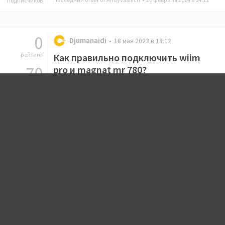
подписчиков
0
Djumanaidi
18 мая 2023 в 18:12
рейтинг
Как правильно подключить wiim
70
pro и magnat mr 780?
ответов
16
Последний ответ от AudioGopnik •
27 июля 2023 в 19:02
подписчиков
2
Djumanaidi
15 февраля 2023 в 15:34
рейтинг
Стоит ли менять monitor audio gold
66
на pmc twenty 5?
ответов