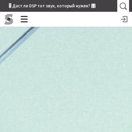
🎚 Даст ли DSP тот звук, который нужен? 🎛