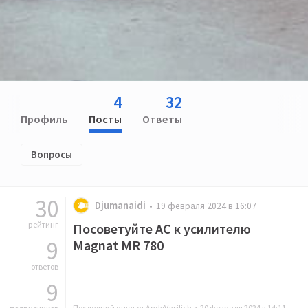
4
32
Профиль
Посты
Ответы
Вопросы
30
Djumanaidi
19 февраля 2024 в 16:07
рейтинг
Посоветуйте АС к усилителю
9
Magnat MR 780
ответов
9
Последний ответ от AndyVasilich •
20 февраля 2024 в 14:11