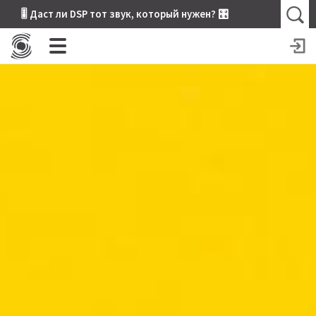
🎚 Даст ли DSP тот звук, который нужен? 🎛