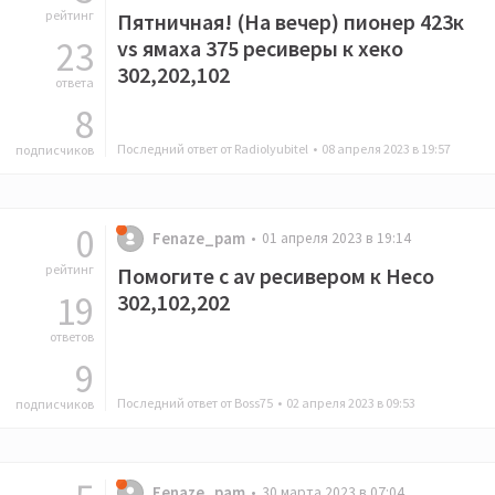
рейтинг
Пятничная! (На вечер) пионер 423к
23
vs ямаха 375 ресиверы к хеко
302,202,102
ответа
8
Последний ответ от Radiolyubitel •
08 апреля 2023 в 19:57
подписчиков
0
Fenaze_pam
01 апреля 2023 в 19:14
рейтинг
Помогите с av ресивером к Heco
19
302,102,202
ответов
9
Последний ответ от Boss75 •
02 апреля 2023 в 09:53
подписчиков
Fenaze_pam
30 марта 2023 в 07:04