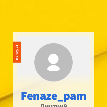
Забанен
Fenaze_pam
Дмитрий