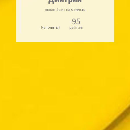
около 4 лет на stereo.ru
-95
Непонятый
рейтинг