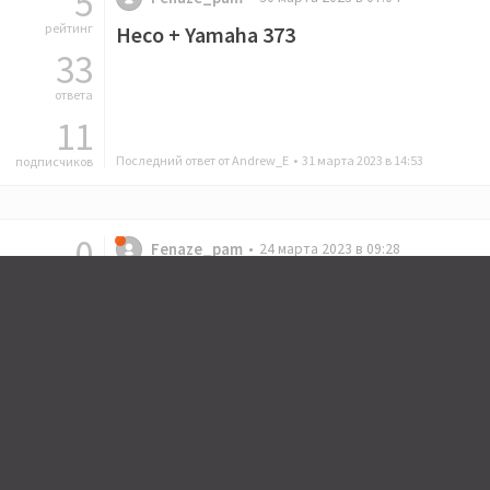
5
рейтинг
Heco + Yamaha 373
33
ответа
11
Последний ответ от Andrew_E •
31 марта 2023 в 14:53
подписчиков
0
Fenaze_pam
24 марта 2023 в 09:28
рейтинг
Комплект Heco Victa 702
12
ответов
8
Последний ответ от sunlounger •
24 марта 2023 в 19:50
подписчиков