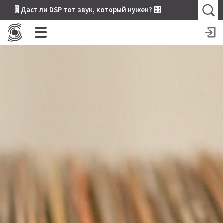
🎚 Даст ли DSP тот звук, который нужен? 🎛