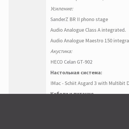
Усиление:
SanderZ BR II phono stage
Audio Analogue Class A integrated.
Audio Analogue Maestro 150 integra
Акустика:
HECO Celan GT-902
Настольная система:
IMac - Schiit Asgard 3 with Multib
Кабели и питание
Kонсоль чистого электропитания 
Кабельная обвязка - Bigman
30 ноября
День рождения