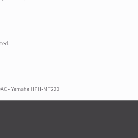
ted.
it DAC - Yamaha HPH-MT220
Powergrip YG-1
V2.0