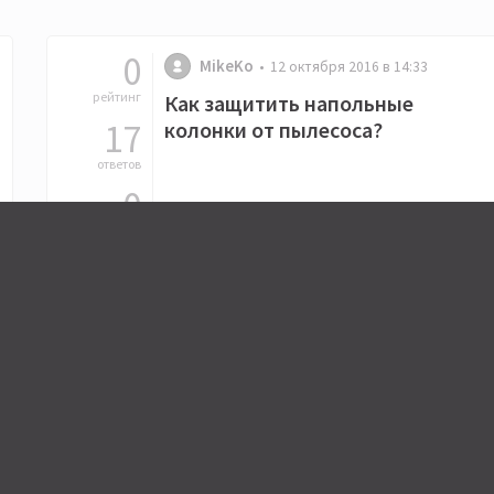
0
MikeKo
12 октября 2016 в 14:33
рейтинг
Как защитить напольные
17
колонки от пылесоса?
ответов
0
Последний ответ от MikeKo •
14 октября 2016 в 14:19
подписчиков