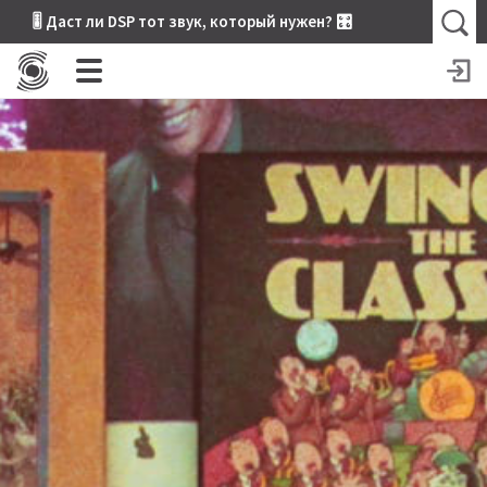
🎚 Даст ли DSP тот звук, который нужен? 🎛