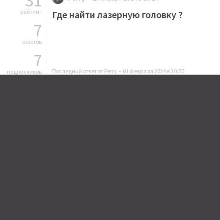
31
рейтинг
Где найти лазерную головку ?
7
ответов
7
Последний ответ от Perry •
01 февраля 2024 в 20:50
подписчиков
5
Perry
04 апреля 2021 в 17:44
рейтинг
Заметил ценовые скачки на кабели
18
Supra, Rega и Dartzel: чего это они?
ответов
Кабели
Покупки
Rega
supra
dartzel
0
Последний ответ от SEKHL •
05 апреля 2021 в 15:50
подписчиков