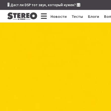
🎚 Даст ли DSP тот звук, который нужен? 🎛
Новости
Тесты
Блоги
Во