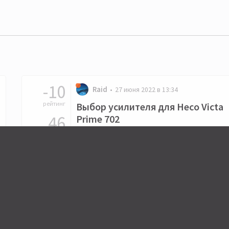
-10
Raid
27 июня 2022 в 13:34
рейтинг
Выбор усилителя для Heco Victa
46
Prime 702
ответов
13
Последний ответ от Raid •
18 июля 2022 в 19:21
подписчиков