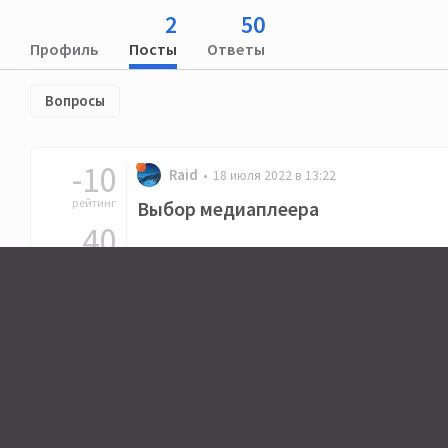
2
50
Профиль
Посты
Ответы
Вопросы
-10
Raid
18 июля 2022 в 13:22
рейтинг
Выбор медиаплеера
40
ответов
19
Последний ответ от Raid •
21 июля 2022 в 18:57
подписчиков