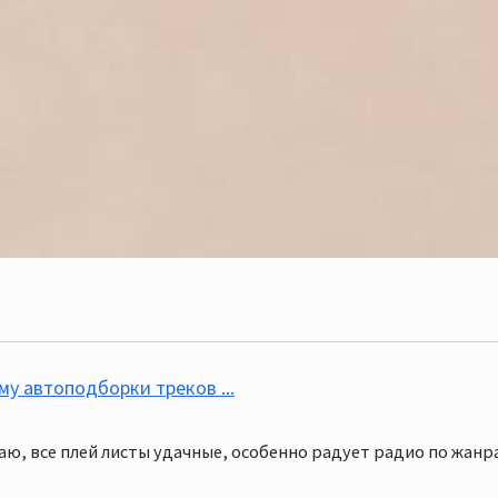
му автоподборки треков ...
аю, все плей листы удачные, особенно радует радио по жанр