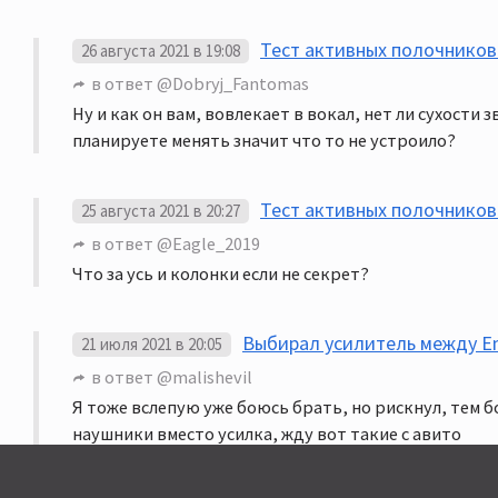
Тест активных полочников Tr
26 августа 2021 в 19:08
в ответ
@Dobryj_Fantomas
Ну и как он вам, вовлекает в вокал, нет ли сухости 
планируете менять значит что то не устроило?
Тест активных полочников Tr
25 августа 2021 в 20:27
в ответ
@Eagle_2019
Что за усь и колонки если не секрет?
Выбирал усилитель между Emo
21 июля 2021 в 20:05
в ответ
@malishevil
Я тоже вслепую уже боюсь брать, но рискнул, тем
наушники вместо усилка, жду вот такие с авито
едут....https://www.avito.ru/moskva/audio_i_video
никого, я уже ни один десяток тыщ на этом хай фае