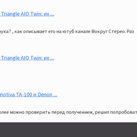
iangle AIO Twin: их ...
звука? , как описывает его на ютуб канале Вокруг Стерео. Раз
iangle AIO Twin: их ...
tiva TA-100 и Denon ...
 более можно проверить перед получением, решил попробова
/sennheiser_momentum_3_m3aebtxl_2204807109 и вообще не сл
 потерял, перепродавая новые аппараты. Вторичка все таки