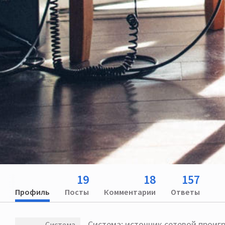
19
18
157
Профиль
Посты
Комментарии
Ответы
Система: источник сетевой проигр
Система