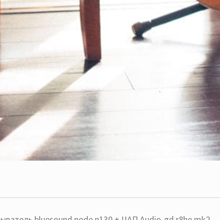
ыватель bluesound node n130 + ЦАП Audio-gd r8he mk2,