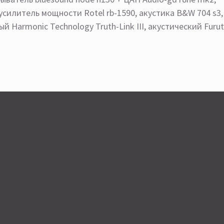
 усилитель мощности Rotel rb-1590, акустика B&W 704 s3
й Harmonic Technology Truth-Link III, акустический Furut