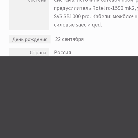
предусилитель Rotel rc-1590 mk2,
SVS SB1000 pro. Кабели: межблочны
силовые saec и qed.
22 сентября
День рождения
Россия
Страна