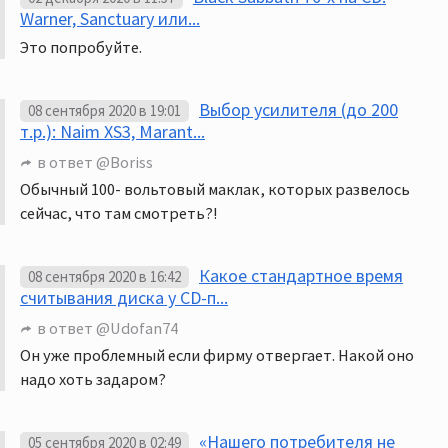
Warner, Sanctuary или...
Это попробуйте.
Выбор усилителя (до 200
08 сентября 2020 в 19:01
т.р.): Naim XS3, Marant...
в ответ
@Boriss
Обычный 100- вольтовый маклак, которых развелось
сейчас, что там смотреть?!
Какое стандартное время
08 сентября 2020 в 16:42
считывания диска у CD-п...
в ответ
@Udofan74
Он уже проблемный если фирму отвергает. Накой оно
надо хоть задаром?
«Нашего потребителя не
05 сентября 2020 в 02:49