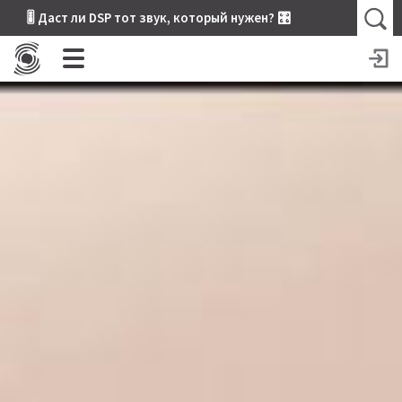
🎚 Даст ли DSP тот звук, который нужен? 🎛