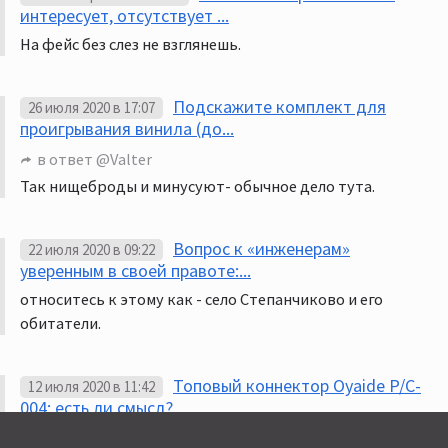
интересует, отсутствует ...
На фейс без слез не взглянешь.
Подскажите комплект для
26 июля 2020 в 17:07
проигрывания винила (до...
в ответ
@Valter
Так нищеброды и минусуют- обычное дело тута.
Вопрос к «инженерам»
22 июля 2020 в 09:22
уверенным в своей правоте:...
относитесь к этому как - село Степанчиково и его
обитатели.
Топовый коннектор Oyaide P/C-
12 июля 2020 в 11:42
004: есть ли смысл?
Обсуждать то, что никогда не имел, это сдесь