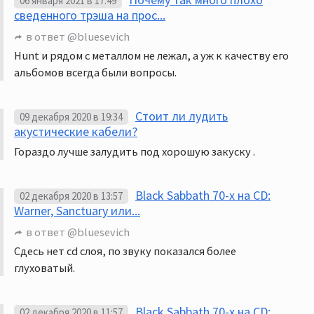
06 января 2021 в 17:49
сведенного трэша на прос...
в ответ
@bluesevich
Hunt и рядом с металлом не лежал, а уж к качеству его
альбомов всегда были вопросы.
Стоит ли лудить
09 декабря 2020 в 19:34
акустические кабели?
Гораздо лучше залудить под хорошую закуску .
Black Sabbath 70-х на CD:
02 декабря 2020 в 13:57
Warner, Sanctuary или...
в ответ
@bluesevich
Сдесь нет cd слоя, по звуку показался более
глуховатый.
Black Sabbath 70-х на CD:
02 декабря 2020 в 11:57