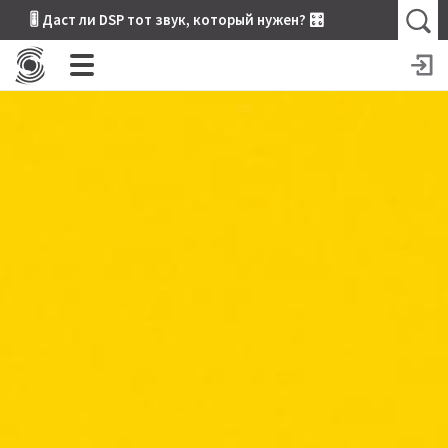
🎚 Даст ли DSP тот звук, который нужен? 🎛