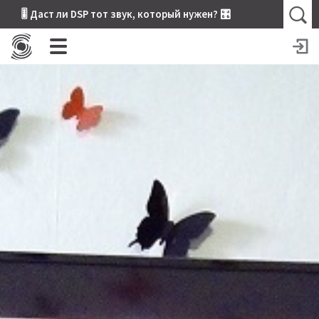
🎚 Даст ли DSP тот звук, который нужен? 🎛