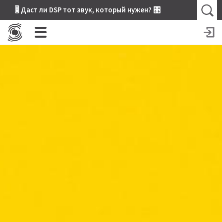
🎚 Даст ли DSP тот звук, который нужен? 🎛