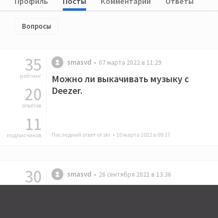
Профиль
Посты
Комментарии
Ответы
Вопросы
35
smasvd
07 марта 2022 в 11:29
рейтинг
Можно ли выкачивать музыку с
20
Deezer.
ответов
11
Последний ответ от skr •
10 марта 2022 в 09:17
подписчиков
30
smasvd
26 сентября 2021 в 13:36
рейтинг
Давно ли вы делали аудиометрию
15
слуха?
ответов