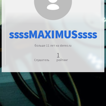
ssssMAXIMUSssss
больше 11 лет на stereo.ru
1
Слушатель
рейтинг