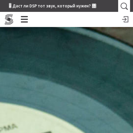
🎚 Даст ли DSP тот звук, который нужен? 🎛