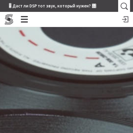
🎚 Даст ли DSP тот звук, который нужен? 🎛