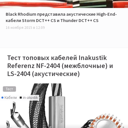
Black Rhodium представила акустические High-End-
кабели Storm DCT++ CS и Thunder DCT++ CS
16 ноября 2015 в 12:09
Тест топовых кабелей Inakustik
Referenz NF-2404 (межблочные) и
LS-2404 (акустические)
Тест
Кабели
in-akustik