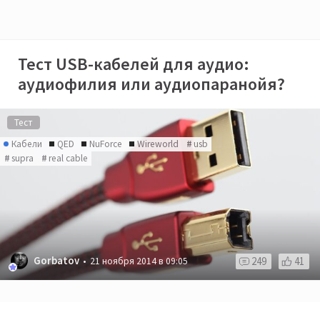
Тест USB-кабелей для аудио:
аудиофилия или аудиопаранойя?
Тест
Кабели
QED
NuForce
Wireworld
usb
supra
real cable
Gorbatov
249
41
21 ноября 2014 в 09:05