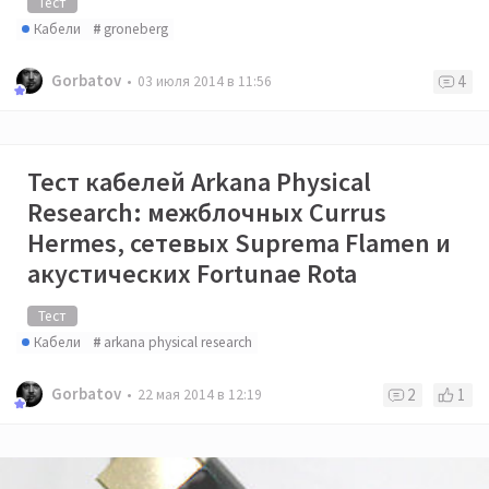
Тест
Кабели
groneberg
Gorbatov
4
03 июля 2014 в 11:56
Тест кабелей Arkana Physical
Research: межблочных Currus
Hermes, сетевых Suprema Flamen и
акустических Fortunae Rota
Тест
Кабели
arkana physical research
Gorbatov
2
1
22 мая 2014 в 12:19