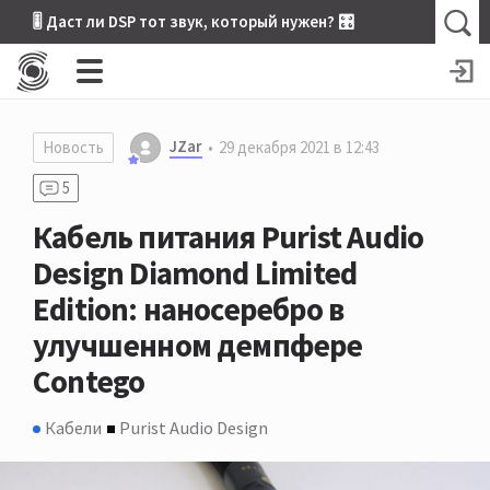
🎚 Даст ли DSP тот звук, который нужен? 🎛
JZar
Новость
29 декабря 2021 в 12:43
5
Кабель питания Purist Audio
Design Diamond Limited
Edition: наносеребро в
улучшенном демпфере
Contego
Кабели
Purist Audio Design