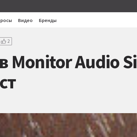
просы
Видео
Бренды
2
 Monitor Audio Si
ст