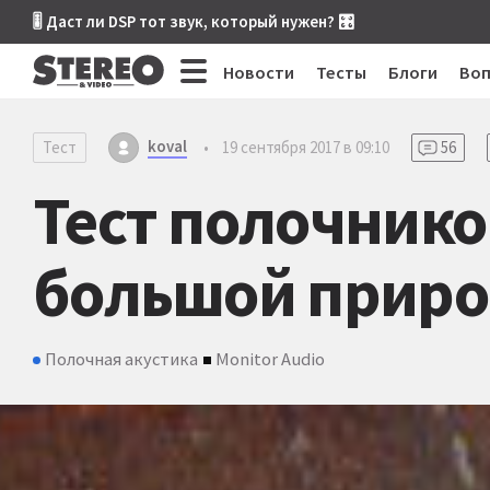
🎚 Даст ли DSP тот звук, который нужен? 🎛
Новости
Тесты
Блоги
Во
koval
Тест
•
19 сентября 2017 в 09:10
56
Тест полочников
большой приро
Полочная акустика
Monitor Audio