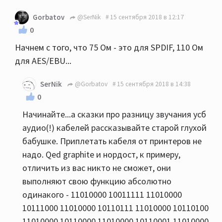
Gorbatov
@SerNik
15 сентября 2018 в 12:17
0
Начнем с того, что 75 Ом - это для SPDIF, 110 Ом
для AES/EBU...
SerNik
@Gorbatov
15 сентября 2018 в 14:38
0
Начинайте...а сказки про разницу звучания усб
аудио(!) кабелей рассказывайте старой глухой
бабушке. Приплетать кабеля от принтеров не
надо. Qed graphite и нордост, к примеру,
отличить из вас никто не сможет, они
выполняют свою функцию абсолютно
одинакого - 11010000 10011111 11010000
10111000 11010000 10110111 11010000 10110100
11010000 10110000 11010000 10110001 11010000