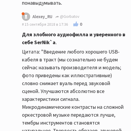
понавыдумывать.
Alexey_RU
@Gorbatov
0
15 сентября 2018 в 17:36
Для зло
бного аудиофилла и уверенного в
себе SerNik`а
.
Цитата: "Введение любого хорошего USB-
кабеля в тракт (мы сознательно не будем
сейчас называть производителя и модель;
фото приведены как иллюстративные)
словно снимает вуаль перед звуковой
сценой. Улучшаются абсолютно все
характеристики сигнала.
Микродинамические контрасты на сложной
оркестровой музыке передаются лучше,
тембры инструментов становятся
натуральнее. Твердость образов, звуковой