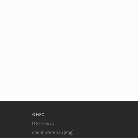
О НАС
О Stereo.ru
About Stereo.ru (eng)