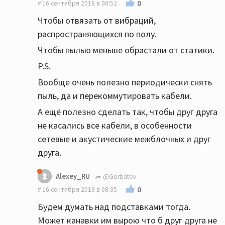
0
16 сентября 2018 в 00:52
Чтобы отвязать от вибраций,
распространяющихся по полу.
Чтобы пылью меньше обрастали от статики.
P.S.
Вообще очень полезно периодически снять
пыль, да и перекоммутировать кабели.
А ещё полезно сделать так, чтобы друг друга
не касались все кабели, в особенности
сетевые и акустические межблочных и друг
друга.
Alexey_RU
@Gorbatov
0
16 сентября 2018 в 08:35
Будем думать над подставками тогда.
Может канавки им вырою что б друг друга не