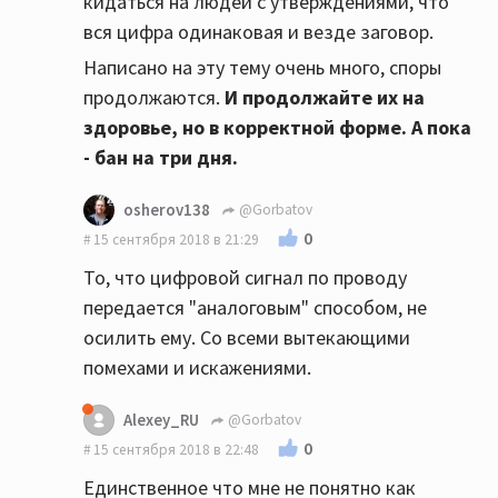
кидаться на людей с утверждениями, что
вся цифра одинаковая и везде заговор.
Написано на эту тему очень много, споры
продолжаются.
И продолжайте их на
здоровье, но в корректной форме. А пока
- бан на три дня.
osherov138
@Gorbatov
0
15 сентября 2018 в 21:29
То, что цифровой сигнал по проводу
передается "аналоговым" способом, не
осилить ему. Со всеми вытекающими
помехами и искажениями.
Alexey_RU
@Gorbatov
0
15 сентября 2018 в 22:48
Единственное что мне не понятно как