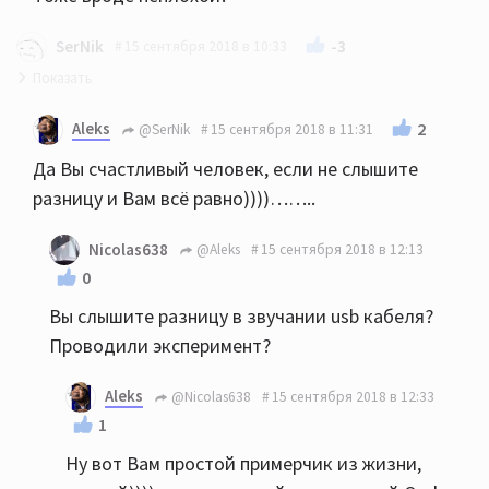
-3
SerNik
15 сентября 2018 в 10:33
Что вы все несёте? Какой характер звучания у усб
Aleks
2
@SerNik
15 сентября 2018 в 11:31
кабеля? Главное не дешманский и 75
Да Вы счастливый человек, если не слышите
сопротивление. Остальное лишь визуальное
разницу и Вам всё равно))))……..
удовольствие, особенно в толстом переплёте.
Nicolas638
@Aleks
15 сентября 2018 в 12:13
0
Вы слышите разницу в звучании usb кабеля?
Проводили эксперимент?
Aleks
@Nicolas638
15 сентября 2018 в 12:33
1
Ну вот Вам простой примерчик из жизни,