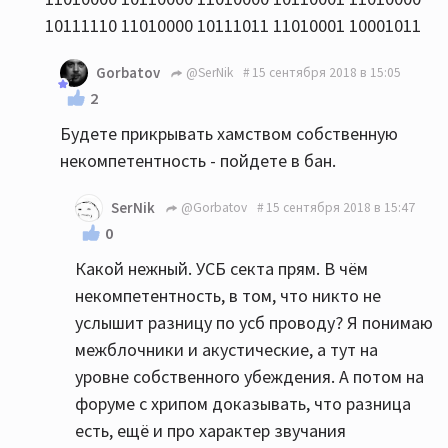
10111110 11010000 10111011 11010001 10001011
Gorbatov
@SerNik
15 сентября 2018 в 15:05
2
Будете прикрывать хамством собственную
некомпетентность - пойдете в бан.
SerNik
@Gorbatov
15 сентября 2018 в 15:47
0
Какой нежный. УСБ секта прям. В чём
некомпетентность, в том, что никто не
услышит разницу по усб проводу? Я понимаю
межблочники и акустические, а тут на
уровне собственного убеждения. А потом на
форуме с хрипом доказывать, что разница
есть, ещё и про характер звучания