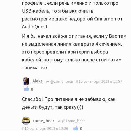
профиле... если речь именно и только про
USB-кабель, то я бы включил в
рассмотрение даже недорогой Cinnamon от
AudioQuest.
И я бы начал всё же с питания, если у Вас там
не выделенная линия квадрата 4 сечением,
это переопределит критерии выбора
кабелей, поэтому только после стоит этим
заниматься.
Aleks
@zome_bear
15 сентября 2018 в 11:57
0
Спасибо! Про питание я не забываю, как
деньги будут, так сразу))))
zome_bear
@zome_bear
0
15 сентября 2018 в 12:26