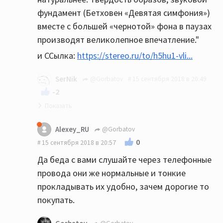
фундамент (Бетховен «Девятая симфония»)
вместе с большей «чернотой» фона в паузах
производят великолепное впечатление."
и ССылка:
https://stereo.ru/to/h5hu1-vli...
SerNik
@Gorbatov
15 сентября 2018 в 20:49
-2
Конечно такие статьи будут, как и про
Alexey_RU
@Gorbatov
виброразвязку для усилков, и подставки
0
15 сентября 2018 в 20:57
для акустических кабелей из особых
Да беда с вами слушайте через телефонные
материалов. Продавать и зарабатывать то
провода они же нормальные и тонкие
надо, всё таки не мамонт такой покупател,
прокладывать их удобно, зачем дорогие то
не вымер. Прямой продажи в статье нету, но
покупать.
желание на покупку дорогого кабеля у ЦА
определённо появится.