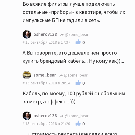
Во всякие фильтры лучше подключать
остальные «приборы» в квартире, чтобы их
импульсные БП не гадили в сеть.
osherov138
@zome_bear
0
15 сентября 2018 в 17:37
А Вы говорите, это дешевле чем просто
купить брендовый кабель... Ну кому как))...
zome_bear
@zome_bear
0
15 сентября 2018 в 20:14
Кабель, по-моему, 100 рублей с небольшим
за метр, а эффект... )))
osherov138
@zome_bear
0
15 сентября 2018 в 21:20
... + стоимость ремонта (закладки всего