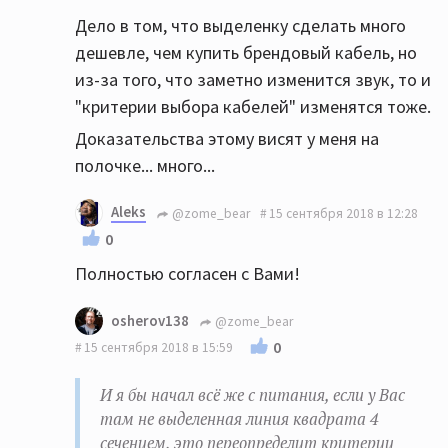
Дело в том, что выделенку сделать много
дешевле, чем купить брендовый кабель, но
из-за того, что заметно изменится звук, то и
"критерии выбора кабелей" изменятся тоже.
Доказательства этому висят у меня на
полочке... много...
Aleks
@zome_bear
15 сентября 2018 в 12:28
0
Полностью согласен с Вами!
osherov138
@zome_bear
0
15 сентября 2018 в 15:59
И я бы начал всё же с питания, если у Вас
там не выделенная линия квадрата 4
сечением, это переопределит критерии