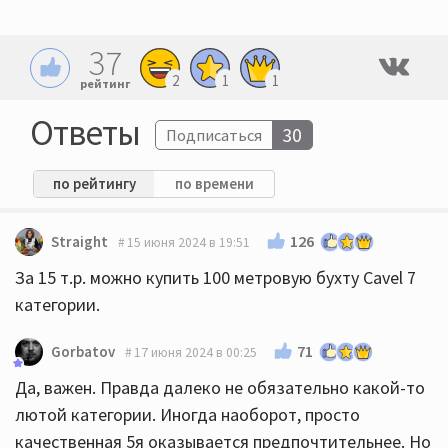
37
2
1
1
рейтинг
Ответы
30
Подписаться
по рейтингу
по времени
126
Straight
15 июня 2024 в 19:51
За 15 т.р. можно купить 100 метровую бухту Cavel 7
категории.
71
Gorbatov
17 июня 2024 в 00:25
Да, важен. Правда далеко не обязательно какой-то
лютой категории. Иногда наоборот, просто
качественная 5я оказывается предпочтительнее. Но