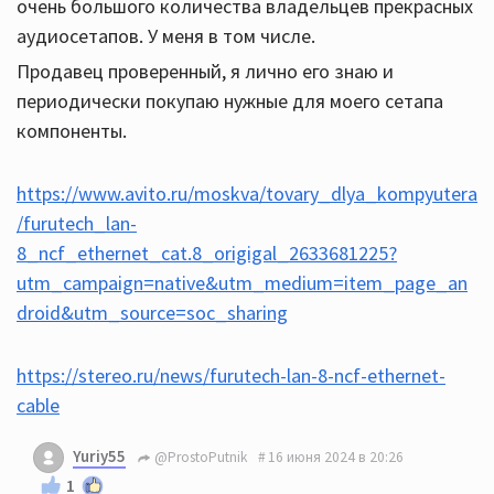
очень большого количества владельцев прекрасных
аудиосетапов. У меня в том числе.
Продавец проверенный, я лично его знаю и
периодически покупаю нужные для моего сетапа
компоненты.
https://www.avito.ru/moskva/tovary_dlya_kompyutera
/furutech_lan-
8_ncf_ethernet_cat.8_origigal_2633681225?
utm_campaign=native&utm_medium=item_page_an
droid&utm_source=soc_sharing
https://stereo.ru/news/furutech-lan-8-ncf-ethernet-
cable
Yuriy55
@ProstoPutnik
16 июня 2024 в 20:26
1