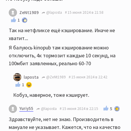
ZeNt1989
@laposta
15 июня 2024 в 21:58
1
Так на нетфликсе ещё кэширование. Иначе не
хватит...
Я балуюсь kinopub там кэширование можно
отключить, 4к тормозит каждые 10 секунд, на
100мбит заявленных, реально 60-70
laposta
@ZeNt1989
15 июня 2024 в 22:42
1
Кобуз, наверное, тоже кэширует.
Yuriy55
5
@laposta
15 июня 2024 в 22:15
Здравствуйте, нет не знаю. Производитель в
мануале не указывает. Кажется, что на качество