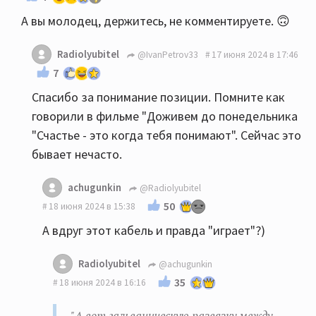
А вы молодец, держитесь, не комментируете. 🙃
Radiolyubitel
@IvanPetrov33
17 июня 2024 в 17:46
7
Спасибо за понимание позиции. Помните как
говорили в фильме "Доживем до понедельника
"Счастье - это когда тебя понимают". Сейчас это
бывает нечасто.
achugunkin
@Radiolyubitel
50
18 июня 2024 в 15:38
А вдруг этот кабель и правда "играет"?)
Radiolyubitel
@achugunkin
35
18 июня 2024 в 16:16