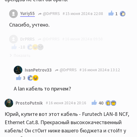
Yuriy55
1
@DrPRRS
15 июня 2024 в 22:08
Спасибо, учтено.
DrPRRS
@DrPRRS
16 июня 2024 в 09:50
-18
Сейчас специально достал кабель и посмотрел.
IvanPetrov33
@DrPRRS
16 июня 2024 в 13:12
Ошибся немного, на стример поставил 7
3
категорию. Для двух телевизоров LG OLED взял
А lan кабель то причем?
кабели 8-й категории того же производителя. Вот
здесь был реальный эффект вау на фильмах 4K и
40
ProstoPutnik
16 июня 2024 в 20:16
HDR. Глаза не обманешь.
Юрий, купите вот этот кабель - Furutech LAN-8 NCF,
Ethernet Cat.8. Прекрасный высококачественный
кабель! Он стОит ниже вашего бюджета и стоИт у