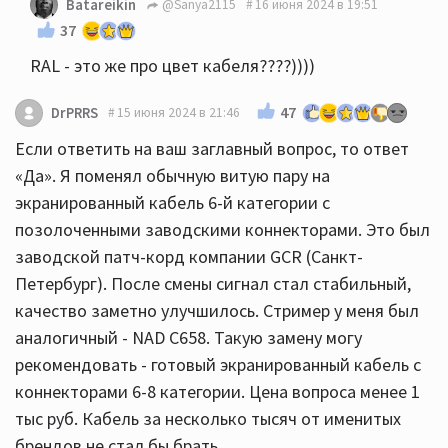
Batareikin
@Sanya2115
16 июня 2024 в 19:51
37
RAL - это же про цвет кабеля????))))
47
DrPRRS
15 июня 2024 в 21:46
Если ответить на ваш заглавный вопрос, то ответ
«Да». Я поменял обычную витую пару на
экранированный кабель 6-й категории с
позолоченными заводскими коннекторами. Это был
заводской патч-корд компании GCR (Санкт-
Петербург). После смены сигнал стал стабильный,
качество заметно улучшилось. Стример у меня был
аналогичный - NAD C658. Такую замену могу
рекомендовать - готовый экранированный кабель с
коннекторами 6-8 категории. Цена вопроса менее 1
тыс руб. Кабель за несколько тысяч от именитых
брендов не стал бы брать.