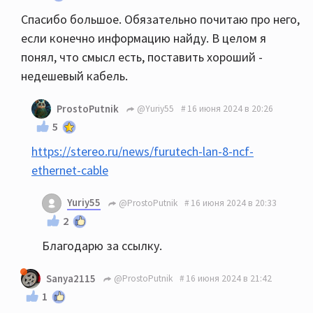
Спасибо большое. Обязательно почитаю про него,
если конечно информацию найду. В целом я
понял, что смысл есть, поставить хороший -
недешевый кабель.
ProstoPutnik
@Yuriy55
16 июня 2024 в 20:26
5
https://stereo.ru/news/furutech-lan-8-ncf-
ethernet-cable
Yuriy55
@ProstoPutnik
16 июня 2024 в 20:33
2
Благодарю за ссылку.
Sanya2115
@ProstoPutnik
16 июня 2024 в 21:42
1