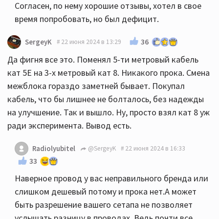
Согласен, по нему хорошие отзывы, хотел в свое
время попробовать, но был дефицит.
36
SergeyK
22 июня 2024 в 13:29
Да фигня все это. Поменял 5-ти метровый кабель
кат 5Е на 3-х метровый кат 8. Никакого прока. Смена
межблока гораздо заметней бывает. Покупал
кабель, что бы лишнее не болталось, без надежды
на улучшение. Так и вышло. Ну, просто взял кат 8 уж
ради эксперимента. Вывод есть.
Radiolyubitel
@SergeyK
22 июня 2024 в 16:33
33
Наверное провод у вас неправильного бренда или
слишком дешевый потому и прока нет.А может
быть разрешение вашего сетапа не позволяет
услышать разницу в проводах. Ведь почти все