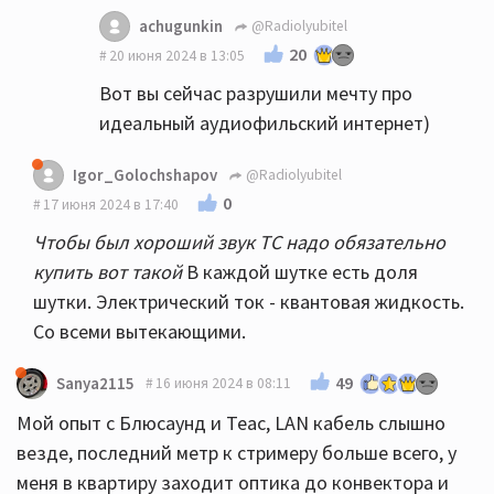
achugunkin
@Radiolyubitel
20
20 июня 2024 в 13:05
Вот вы сейчас разрушили мечту про
идеальный аудиофильский интернет)
Igor_Golochshapov
@Radiolyubitel
0
17 июня 2024 в 17:40
Чтобы был хороший звук ТС надо обязательно
купить вот такой
В каждой шутке есть доля
шутки. Электрический ток - квантовая жидкость.
Со всеми вытекающими.
49
Sanya2115
16 июня 2024 в 08:11
Мой опыт с Блюсаунд и Теас, LAN кабель слышно
везде, последний метр к стримеру больше всего, у
меня в квартиру заходит оптика до конвектора и