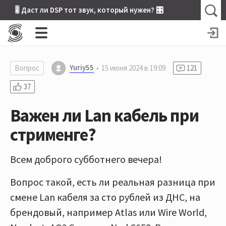
🎚 Даст ли DSP тот звук, который нужен? 🎛
Yuriy55
Вопрос
15 июня 2024 в 19:09
121
37
Важен ли Lan кабель при
стрименге?
Всем доброго субботнего вечера!
Вопрос такой, есть ли реальная разница при
смене Lan кабеля за сто рублей из ДНС, на
брендовый, например Atlas или Wire World,