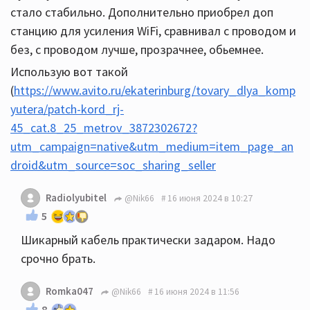
стало стабильно. Дополнительно приобрел доп
станцию для усиления WiFi, сравнивал с проводом и
без, с проводом лучше, прозрачнее, обьемнее.
Использую вот такой
(
https://www.avito.ru/ekaterinburg/tovary_dlya_komp
yutera/patch-kord_rj-
45_cat.8_25_metrov_3872302672?
utm_campaign=native&utm_medium=item_page_an
droid&utm_source=soc_sharing_seller
Radiolyubitel
@Nik66
16 июня 2024 в 10:27
5
Шикарный кабель практически задаром. Надо
срочно брать.
Romka047
@Nik66
16 июня 2024 в 11:56
8