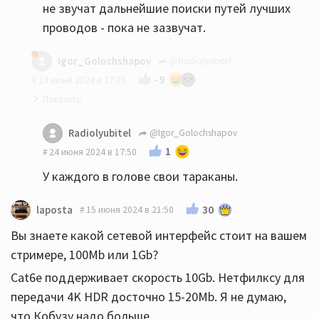
не звучат дальнейшие поиски путей лучших
проводов - пока не зазвучат.
Igor_Golochshapov
@Radiolyubitel
-9
24 июня 2024 в 17:36
Ведь почти все здесь сразу же слышат
Radiolyubitel
@Igor_Golochshapov
улучшение звука с правильным проводом.
Хуже
1
24 июня 2024 в 17:50
того, некоторые не только с правильным
У каждого в голове свои тараканы.
проводом, а ещё и с сетевыми (230В) вилками,
розетками, разъёмами C13 и т. д.
30
laposta
15 июня 2024 в 21:50
Вы знаете какой сетевой интерфейс стоит на вашем
стримере, 100Mb или 1Gb?
Cat6e поддерживает скорость 10Gb. Нетфилксу для
передачи 4K HDR досточно 15-20Mb. Я не думаю,
что Кобузу надо больше.