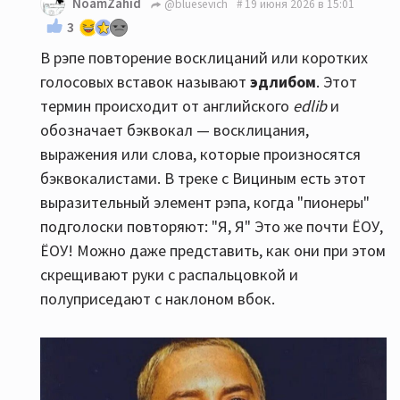
NoamZahid
@bluesevich
19 июня 2026 в 15:01
3
В рэпе повторение восклицаний или коротких
голосовых вставок называют
эдлибом
. Этот
термин происходит от английского
edlib
и
обозначает бэквокал — восклицания,
выражения или слова, которые произносятся
бэквокалистами. В треке с Вициным есть этот
выразительный элемент рэпа, когда "пионеры"
подголоски повторяют: "Я, Я" Это же почти ЁОУ,
ЁОУ! Можно даже представить, как они при этом
скрещивают руки с распальцовкой и
полуприседают с наклоном вбок.