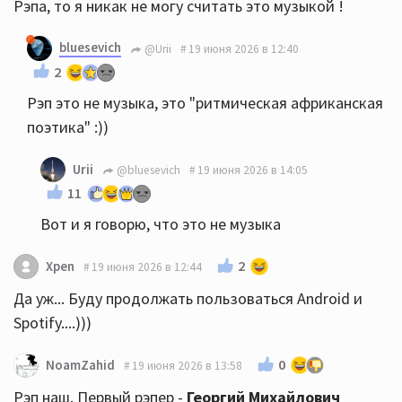
Рэпа, то я никак не могу считать это музыкой !
bluesevich
@Urii
19 июня 2026 в 12:40
2
Рэп это не музыка, это "ритмическая африканская
поэтика" :))
Urii
@bluesevich
19 июня 2026 в 14:05
11
Вот и я говорю, что это не музыка
2
Xpen
19 июня 2026 в 12:44
Да уж... Буду продолжать пользоваться Android и
Spotify....)))
0
NoamZahid
19 июня 2026 в 13:58
Рэп наш. Первый рэпер -
Георгий Михайлович