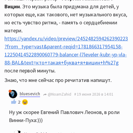
Вицин
. Это музыка была придумана для детей, у
которых еще, как такового, нет музыкального вкуса,
но есть чувство ритма, - память о сердцебиении
матери.
https://yandex.ru/video/preview/2452482594262390223
?from_type=vast&parent-reqid=1781866317954158-
12250414522890060779-balancer-l7leveler-kubr-yp-vla-
88-BAL&text=кто+такая+буква+я+вицин+h%27g
после первой минуты.
Знаю, что мне сейчас про речитатив напишут.
bluesevich
@NoamZahid
19 июня 2026 в 14:01
2
Ну уж скорее Евгений Павлович Леонов, в роли
Винни-Пуха:)))