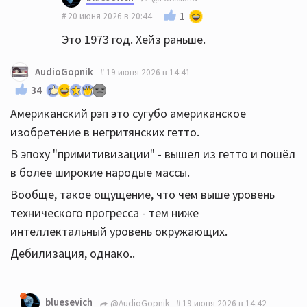
1
20 июня 2026 в 20:44
Это 1973 год. Хейз раньше.
AudioGopnik
19 июня 2026 в 14:41
34
Американский рэп это сугубо американское
изобретение в негритянских гетто.
В эпоху "примитивизации" - вышел из гетто и пошёл
в более широкие народые массы.
Вообще, такое ощущение, что чем выше уровень
технического прогресса - тем ниже
интеллектальный уровень окружающих.
Дебилизация, однако..
bluesevich
@AudioGopnik
19 июня 2026 в 14:42