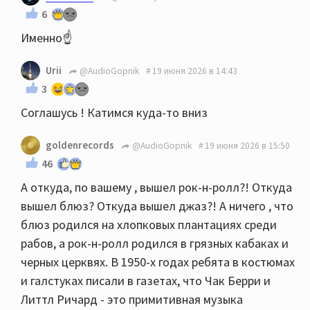
6
Именно☝️
Urii
@AudioGopnik
19 июня 2026 в 14:43
3
Соглашусь ! Катимся куда-то вниз
goldenrecords
@AudioGopnik
19 июня 2026 в 15:50
46
А откуда, по вашему , вышел рок-н-ролл?! Откуда
вышел блюз? Откуда вышел джаз?! А ничего , что
блюз родился на хлопковых плантациях среди
рабов, а рок-н-ролл родился в грязных кабаках и
черных церквях. В 1950-х годах ребята в костюмах
и галстуках писали в газетах, что Чак Берри и
Литтл Ричард - это примитивная музыка