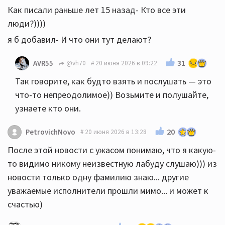
Как писали раньше лет 15 назад- Кто все эти
люди?))))
я б добавил- И что они тут делают?
31
AVR55
@vh70
20 июня 2026 в 09:22
Так говорите, как будто взять и послушать — это
что-то непреодолимое)) Возьмите и полушайте,
узнаете кто они.
20
PetrovichNovo
20 июня 2026 в 13:28
После этой новости с ужасом понимаю, что я какую-
то видимо никому неизвестную лабуду слушаю))) из
новости только одну фамилию знаю... другие
уважаемые исполнители прошли мимо... и может к
счастью)