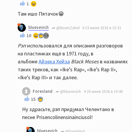
1
Там ишо Пятачок😁
bluesevich
@NoamZahid
19 июня 2026 в 15:31
10
Рэп
использовался для описания разговоров
на пластинках ещё в 1971 году, в
альбоме
Айзека Хейза
Black Moses
в названиях
таких треков, как «Ike’s Rap», «Ike’s Rap II»,
«Ike’s Rap III» и так далее.
Foresland
@bluesevich
20 июня 2026 в 19:40
15
Ну здрасьте, рэп придумал Челентано в
песне Prisencolinensinainciusol!
bluesevich
@Foresland