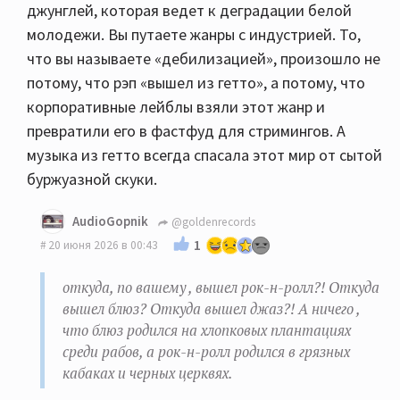
джунглей, которая ведет к деградации белой
молодежи. Вы путаете жанры с индустрией. То,
что вы называете «дебилизацией», произошло не
потому, что рэп «вышел из гетто», а потому, что
корпоративные лейблы взяли этот жанр и
превратили его в фастфуд для стримингов. А
музыка из гетто всегда спасала этот мир от сытой
буржуазной скуки.
AudioGopnik
@goldenrecords
1
20 июня 2026 в 00:43
откуда, по вашему , вышел рок-н-ролл?! Откуда
вышел блюз? Откуда вышел джаз?! А ничего ,
что блюз родился на хлопковых плантациях
среди рабов, а рок-н-ролл родился в грязных
кабаках и черных церквях.