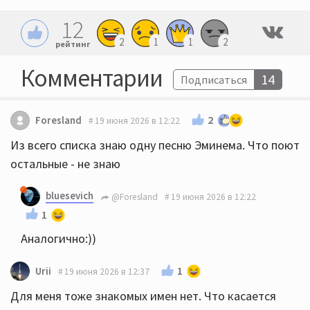
12
2
1
1
2
рейтинг
Комментарии
14
Подписаться
2
Foresland
19 июня 2026 в 12:22
Из всего списка знаю одну песню Эминема. Что поют
остальные - не знаю
bluesevich
@Foresland
19 июня 2026 в 12:22
1
Аналогично:))
1
Urii
19 июня 2026 в 12:37
Для меня тоже знакомых имен нет. Что касается