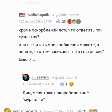
Вы сейчас о другом. Вы с Дмитрием
AudioGopnik
@goldenrecords
спорили о причинах, а сейчас вы говорите
25
20 июня 2026 в 17:55
о способе.
кроме оскорблений есть что ответить по-
существу?
или вы читать мои сообщения можете, а
понять, что там написано - не в состоянии?
бывает..
bluesevich
@AudioGopnik
1
20 июня 2026 в 19:00
Дим, меня тоже покоробило твоё
"мурзилки"...
31
goldenrecords
19 июня 2026 в 15:29