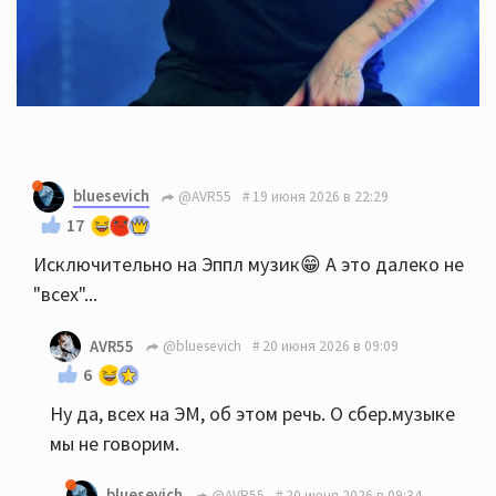
bluesevich
@AVR55
19 июня 2026 в 22:29
17
Исключительно на Эппл музик😁 А это далеко не
"всех"...
AVR55
@bluesevich
20 июня 2026 в 09:09
6
Ну да, всех на ЭМ, об этом речь. О сбер.музыке
мы не говорим.
bluesevich
@AVR55
20 июня 2026 в 09:34