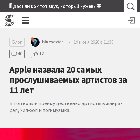
🎚 Даст ли DSP тот звук, который нужен? 🎛
bluesevich
Блог
•
19 июня 2026 в 11:38
40
12
Apple назвала 20 самых
прослушиваемых артистов за
11 лет
В топ вошли преимущественно артисты в жанрах
рэп, хип-хоп и поп-музыка.