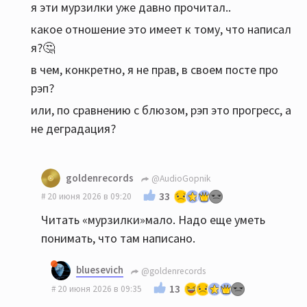
я эти мурзилки уже давно прочитал..
какое отношение это имеет к тому, что написал
я?🤔
в чем, конкретно, я не прав, в своем посте про
рэп?
или, по сравнению с блюзом, рэп это прогресс, а
не деградация?
goldenrecords
@AudioGopnik
33
20 июня 2026 в 09:20
Читать «мурзилки»мало. Надо еще уметь
понимать, что там написано.
bluesevich
@goldenrecords
13
20 июня 2026 в 09:35