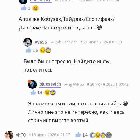
3
А так же Кобузах/Тайдлах/Спотифаях/
Дизерах/Напстерах и т.д. и т.п. 😁
AVR55
@bluesevich
20 июня 2026 в 09:38
16
Было бы интересно. Найдите инфу,
поделитесь
bluesevich
@AVR55
20 июня 2026 в 09:42
16
Я полагаю ты и сам в состоянии найти😁
Лично мне это не интересно, как и весь
стриминг вместе взятый.
14
vh70
19 июня 2026 в 21:07