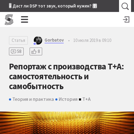
🎚 Даст ли DSP тот звук, который нужен? 🎛
Gorbatov
Статья
•
10 июля 2019 в 09:10
58
8
Репортаж с производства T+A:
самостоятельность и
самобытность
Теория и практика
История
T+A