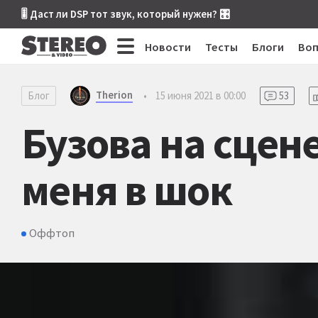
🎚 Даст ли DSP тот звук, который нужен? 🎛
Новости
Тесты
Блоги
Во
Therion
Блог
•
15 июня 2021 в 00:00
53
Бузова на сцене
меня в шок
Оффтоп