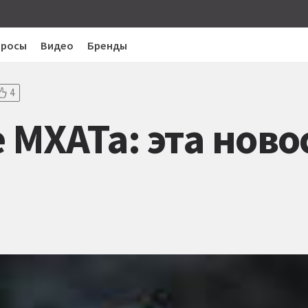
просы
Видео
Бренды
4
 МХАТа: эта ново