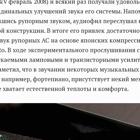
&V февраль 2008) и всякий раз получали удоволь
динальных улучшений звука его системы. Напом
кшись рупорным звуком, аудиофил переслушал 
й конструкции. В итоге его привлек достаточно
вук рупорных АС на основе японских компресс
o. В ходе экспериментального прослушивания 
скаемыми ламповыми и транзисторными усили
аметил, что в звучании некоторых музыкальных
 например, фортепиано, присутствует некий м
не хватает естественной теплоты и комфорта.