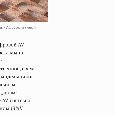
ных АС собственной
фровой AV-
вета мы не
е
венное, в чем
самодельщиков
альным
д, может
е AV-системы
ажды (S&V