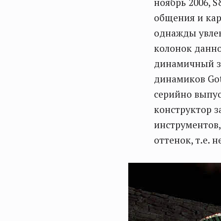
ноябрь 2006, S
общения и кар
однажды увле
колонок данно
динамичный з
динамиков Got
серийно выпу
конструктор з
инструментов,
оттенок, т.е. 