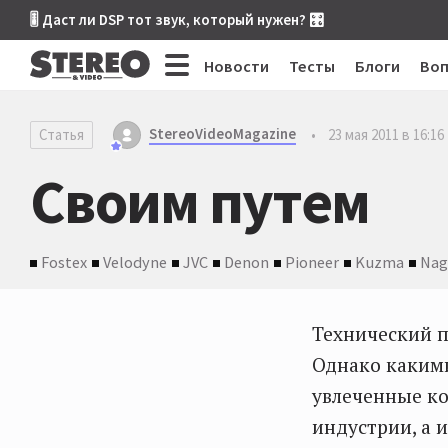
🎚 Даст ли DSP тот звук, который нужен? 🎛
Новости
Тесты
Блоги
Во
StereoVideoMagazine
Статья
•
23 мая 2011 в 16:16
Своим путем
Fostex
Velodyne
JVC
Denon
Pioneer
Kuzma
Nag
Технический п
Однако каким
увлеченные к
индустрии, а 