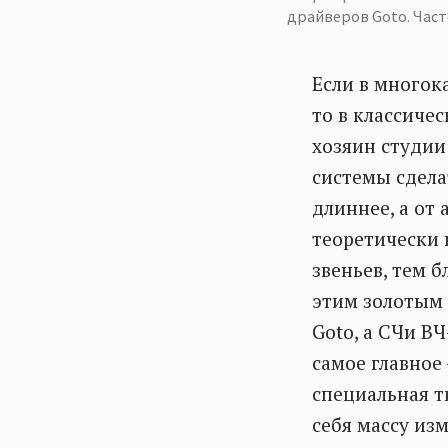
драйверов Goto. Час
Если в многок
то в классиче
хозяин студии
системы сдела
длиннее, а от 
теоретически 
звеньев, тем б
этим золотым 
Goto, а СЧи В
самое главное
специальная т
себя массу из