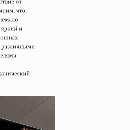
ствие от
ним, что,
немало
 яркий и
ионных
с различными
телями
еханический