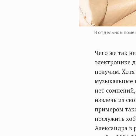
В отдельном помещ
Чего же так н
электронике д
получим. Хотя
музыкальные п
нет сомнений,
извлечь из св
примером тако
послужить хоб
Александра в 