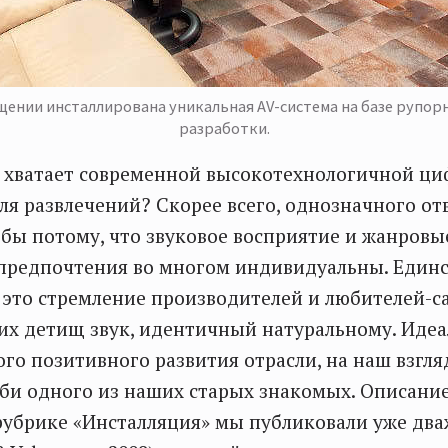
ении инсталлирована уникальная AV-система на базе рупор
разработки.
е хватает современной высокотехнологичной ци
ля развлечений? Скорее всего, однозначного от
 бы потому, что звуковое восприятие и жанровы
редпочтения во многом индивидуальны. Единст
 это стремление производителей и любителей-
оих детищ звук, идентичный натуральному. Иде
го позитивного развития отрасли, на наш взгля
би одного из наших старых знакомых. Описани
рубрике «Инсталляция» мы публиковали уже дв