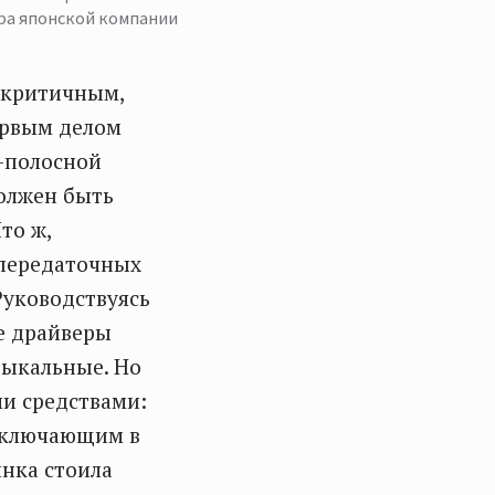
ра японской компании
 критичным,
ервым делом
4-полосной
должен быть
то ж,
 передаточных
 Руководствуясь
е драйверы
зыкальные. Но
ми средствами:
 включающим в
инка стоила