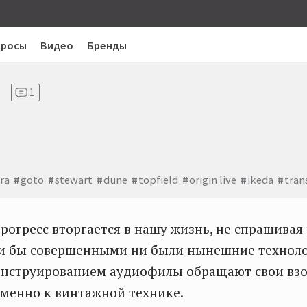
просы
Видео
Бренды
1
ra
goto
stewart
dune
topfield
origin live
ikeda
tran
рогресс вторгается в нашу жизнь, не спрашивая
и бы совершенными ни были нынешние техноло
онструированием аудиофилы обращают свои взо
именно к винтажной технике.