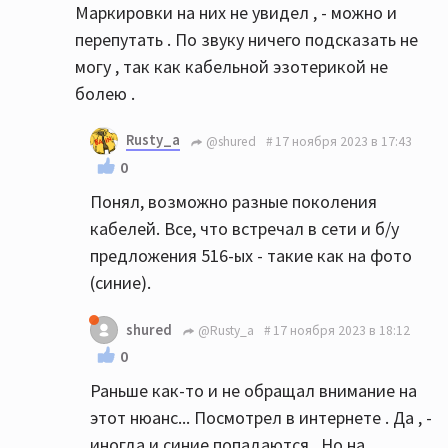
Маркировки на них не увидел , - можно и
перепутать . По звуку ничего подсказать не
могу , так как кабельной эзотерикой не
болею .
Rusty_a
@shured
17 ноября 2023 в 17:43
0
Понял, возможно разные поколения
кабелей. Все, что встречал в сети и б/у
предложения 516-ых - такие как на фото
(синие).
shured
@Rusty_a
17 ноября 2023 в 18:12
0
Раньше как-то и не обращал внимание на
этот нюанс... Посмотрел в интернете . Да , -
иногда и синие попадаются . Но на