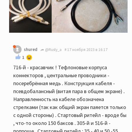
shured
@Rusty_a
17 ноября 2023 в 16:17
1
716-й - красавчик ! Тефлоновые корпуса
коннекторов , центральные проводники -
посеребрённая медь . Конструкция кабеля -
псевдобалансный (витая пара в общем экране) .
Направленность на кабеле обозначена
стрелками (так как общий экран паяется только
с одной стороны) . Стартовый ритейл - вроде бы
, что-то около 150 баксов . 305-й и 516-й -
попроще . Стартовый ритейл : 35 - 40 и 50 -55