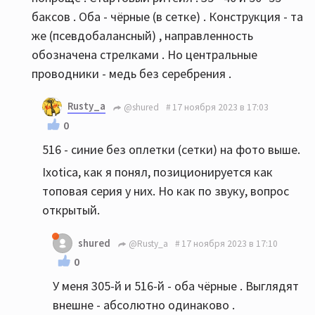
баксов . Оба - чёрные (в сетке) . Конструкция - та
же (псевдобалансный) , направленность
обозначена стрелками . Но центральные
проводники - медь без серебрения .
Rusty_a
@shured
17 ноября 2023 в 17:03
0
516 - синие без оплетки (сетки) на фото выше.
Iхоtiсa, как я понял, позиционируется как
топовая серия у них. Но как по звуку, вопрос
открытый.
shured
@Rusty_a
17 ноября 2023 в 17:10
0
У меня 305-й и 516-й - оба чёрные . Выглядят
внешне - абсолютно одинаково .