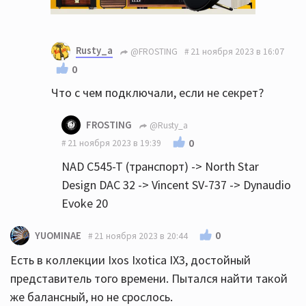
Rusty_a
@FROSTING
21 ноября 2023 в 16:07
0
Что с чем подключали, если не секрет?
FROSTING
@Rusty_a
0
21 ноября 2023 в 19:39
NAD C545-T (транспорт) -> North Star
Design DAC 32 -> Vincent SV-737 -> Dynaudio
Evoke 20
0
YUOMINAE
21 ноября 2023 в 20:44
Есть в коллекции Ixos Ixotica IX3, достойный
представитель того времени. Пытался найти такой
же балансный, но не срослось.