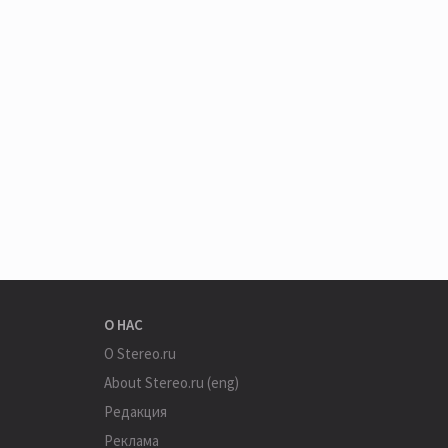
О НАС
О Stereo.ru
About Stereo.ru (eng)
Редакция
Реклама