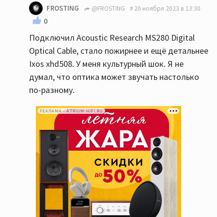
FROSTING
@FROSTING
20 ноября 2023 в 13:30
0
Подключил Acoustic Research MS280 Digital
Optical Cable, стало пожирнее и ещё детальнее
Ixos xhd508. У меня культурный шок. Я не
думал, что оптика может звучать настолько
по-разному.
РЕКЛАМА • ATRIUM-HIFI.RU