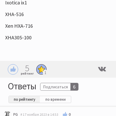
Iхоtiсa iх1
XHA-516
Xen HXA-716
ХНA305-100
5
1
рейтинг
Ответы
6
Подписаться
по рейтингу
по времени
0
PG
17 ноября 2023 в 14:53