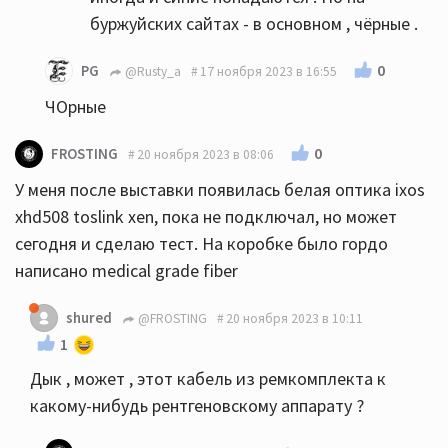
буржуйских сайтах - в основном , чёрные .
0
PG
@Rusty_a
17 ноября 2023 в 16:55
ЧОрные
0
FROSTING
20 ноября 2023 в 08:06
У меня после выставки появилась белая оптика ixos
xhd508 toslink xen, пока не подключал, но может
сегодня и сделаю тест. На коробке было гордо
написано medical grade fiber
shured
@FROSTING
20 ноября 2023 в 10:11
1
Дык , может , этот кабель из ремкомплекта к
какому-нибудь рентгеновскому аппарату ?