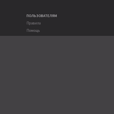
ПОЛЬЗОВАТЕЛЯМ
Правила
Помощь
Соглашение
Конфиденциальность
ПОЛЕЗНОЕ
Пользователи
Хэштеги
Города
Компании
АРХИВЫ