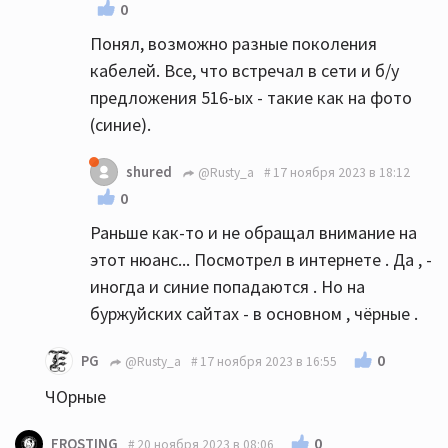
0
Понял, возможно разные поколения
кабелей. Все, что встречал в сети и б/у
предложения 516-ых - такие как на фото
(синие).
shured
@Rusty_a
17 ноября 2023 в 18:12
0
Раньше как-то и не обращал внимание на
этот нюанс... Посмотрел в интернете . Да , -
иногда и синие попадаются . Но на
буржуйских сайтах - в основном , чёрные .
0
PG
@Rusty_a
17 ноября 2023 в 16:55
ЧОрные
0
FROSTING
20 ноября 2023 в 08:06