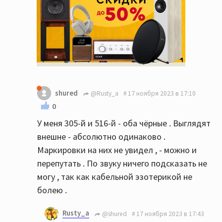
shured
@Rusty_a
17 ноября 2023 в 17:10
0
У меня 305-й и 516-й - оба чёрные . Выглядят
внешне - абсолютно одинаково .
Маркировки на них не увидел , - можно и
перепутать . По звуку ничего подсказать не
могу , так как кабельной эзотерикой не
болею .
Rusty_a
@shured
17 ноября 2023 в 17:43