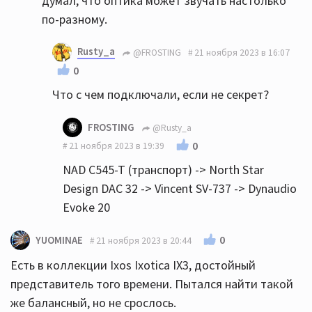
думал, что оптика может звучать настолько
по-разному.
Rusty_a
@FROSTING
21 ноября 2023 в 16:07
0
Что с чем подключали, если не секрет?
FROSTING
@Rusty_a
0
21 ноября 2023 в 19:39
NAD C545-T (транспорт) -> North Star
Design DAC 32 -> Vincent SV-737 -> Dynaudio
Evoke 20
0
YUOMINAE
21 ноября 2023 в 20:44
Есть в коллекции Ixos Ixotica IX3, достойный
представитель того времени. Пытался найти такой
же балансный, но не срослось.