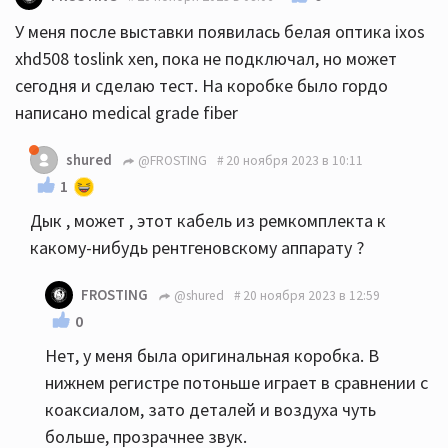
У меня после выставки появилась белая оптика ixos
xhd508 toslink xen, пока не подключал, но может
сегодня и сделаю тест. На коробке было гордо
написано medical grade fiber
shured
@FROSTING
20 ноября 2023 в 10:11
1
Дык , может , этот кабель из ремкомплекта к
какому-нибудь рентгеновскому аппарату ?
FROSTING
@shured
20 ноября 2023 в 12:59
0
Нет, у меня была оригинальная коробка. В
нижнем регистре потоньше играет в сравнении с
коаксиалом, зато деталей и воздуха чуть
больше, прозрачнее звук.