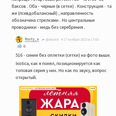
баксов . Оба - чёрные (в сетке) . Конструкция - та
же (псевдобалансный) , направленность
обозначена стрелками . Но центральные
проводники - медь без серебрения .
Rusty_a
@shured
17 ноября 2023 в 17:03
0
516 - синие без оплетки (сетки) на фото выше.
Iхоtiсa, как я понял, позиционируется как
топовая серия у них. Но как по звуку, вопрос
открытый.
РЕКЛАМА • ATRIUM-HIFI.RU