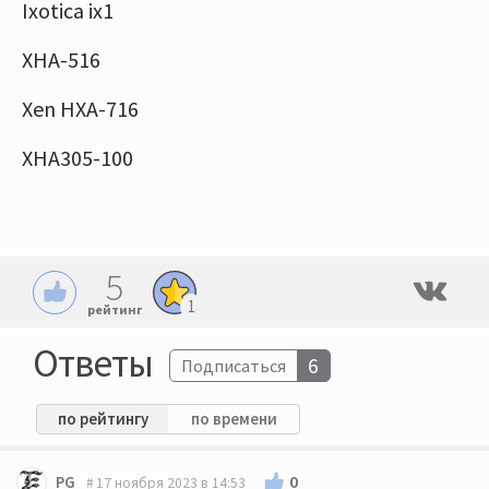
Iхоtiсa iх1
XHA-516
Xen HXA-716
ХНA305-100
5
1
рейтинг
Ответы
6
Подписаться
по рейтингу
по времени
0
PG
17 ноября 2023 в 14:53