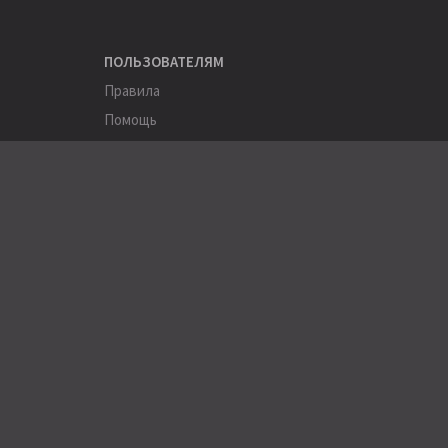
ПОЛЬЗОВАТЕЛЯМ
Правила
Помощь
Соглашение
Конфиденциальность
ПОЛЕЗНОЕ
Пользователи
Хэштеги
Города
Компании
АРХИВЫ