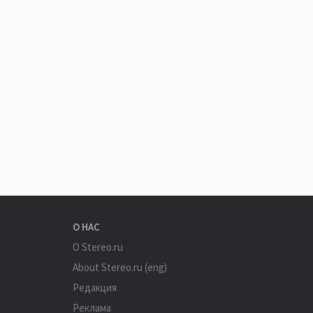
О НАС
О Stereo.ru
About Stereo.ru (eng)
Редакция
Реклама