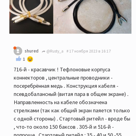
shured
@Rusty_a
17 ноября 2023 в 16:17
1
716-й - красавчик ! Тефлоновые корпуса
коннекторов , центральные проводники -
посеребрённая медь . Конструкция кабеля -
псевдобалансный (витая пара в общем экране) .
Направленность на кабеле обозначена
стрелками (так как общий экран паяется только
с одной стороны) . Стартовый ритейл - вроде бы
, что-то около 150 баксов . 305-й и 516-й -
попроще . Стартовый ритейл : 35 - 40 и 50 -55