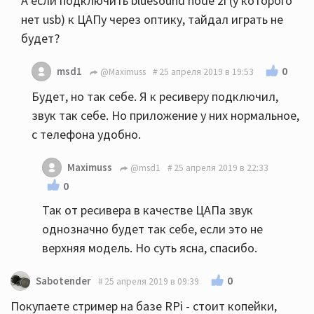
А если подключить bluesound node 2i (у которого
нет usb) к ЦАПу через оптику, тайдал играть не
будет?
0
msd1
@Maximuss
25 апреля 2019 в 19:53
Будет, но так себе. Я к ресиверу подключил,
звук так себе. Но приложение у них нормальное,
с телефона удобно.
Maximuss
@msd1
25 апреля 2019 в 22:33
0
Так от ресивера в качестве ЦАПа звук
однозначно будет так себе, если это не
верхняя модель. Но суть ясна, спасибо.
0
Sabotender
25 апреля 2019 в 09:39
Покупаете стример на базе RPi - стоит копейки,