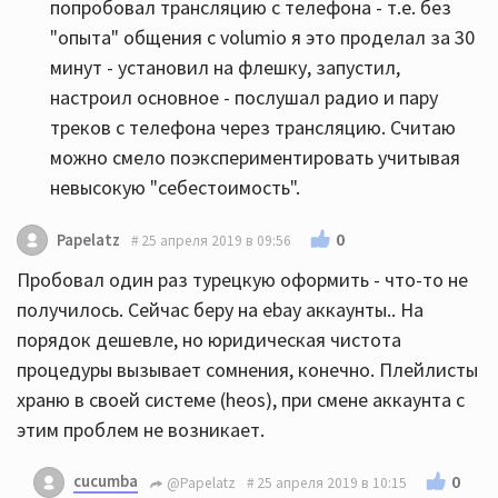
попробовал трансляцию с телефона - т.е. без
"опыта" общения с volumio я это проделал за 30
минут - установил на флешку, запустил,
настроил основное - послушал радио и пару
треков с телефона через трансляцию. Считаю
можно смело поэкспериментировать учитывая
невысокую "себестоимость".
0
Papelatz
25 апреля 2019 в 09:56
Пробовал один раз турецкую оформить - что-то не
получилось. Сейчас беру на ebay аккаунты.. На
порядок дешевле, но юридическая чистота
процедуры вызывает сомнения, конечно. Плейлисты
храню в своей системе (heos), при смене аккаунта с
этим проблем не возникает.
cucumba
0
@Papelatz
25 апреля 2019 в 10:15