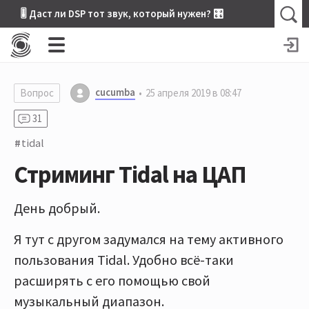
🎚 Даст ли DSP тот звук, который нужен? 🎛
cucumba
Вопрос
25 апреля 2019 в 08:47
31
tidal
Стриминг Tidal на ЦАП
День добрый.
Я тут с другом задумался на тему активного
пользования Tidal. Удобно всё-таки
расширять с его помощью свой
музыкальный диапазон.