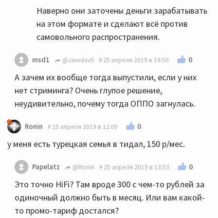
Наверно они заточены деньги зарабатывать
на этом формате и сделают всё против
самовольного распространения.
0
msd1
@JaroslavS
25 апреля 2019 в 19:50
А зачем их вообще тогда выпустили, если у них
нет стриминга? Очень глупое решение,
неудивительно, почему тогда ОППО загнулась.
0
Ronin
25 апреля 2019 в 12:00
у меня есть турецкая семья в тидал, 150 р/мес.
0
Papelatz
@Ronin
25 апреля 2019 в 13:53
Это точно HiFi? Там вроде 300 с чем-то рублей за
одиночный должно быть в месяц. Или вам какой-
то промо-тариф достался?