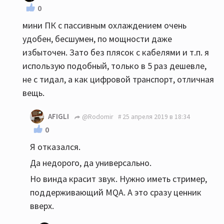
0
мини ПК с пассивным охлаждением очень
удобен, бесшумен, по мощности даже
избыточен. Зато без плясок с кабелями и т.п. я
использую подобный, только в 5 раз дешевле,
не с тидал, а как цифровой транспорт, отличная
вещь.
AFIGLI
@Rodomir
25 апреля 2019 в 18:34
0
Я отказался.
Да недорого, да универсально.
Но винда красит звук. Нужно иметь стример,
поддерживающий MQA. А это сразу ценник
вверх.