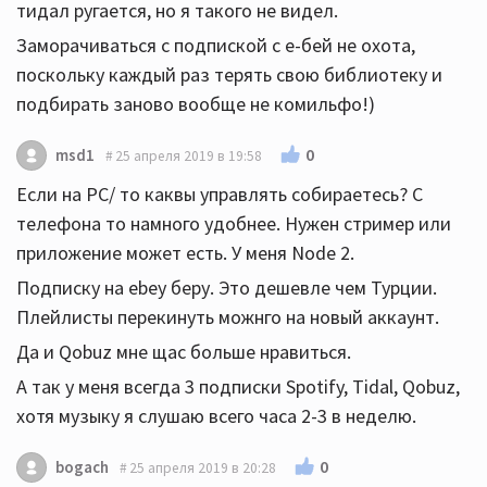
тидал ругается, но я такого не видел.
Заморачиваться с подпиской с е-бей не охота,
поскольку каждый раз терять свою библиотеку и
подбирать заново вообще не комильфо!)
0
msd1
25 апреля 2019 в 19:58
Если на PC/ то каквы управлять собираетесь? С
телефона то намного удобнее. Нужен стример или
приложение может есть. У меня Node 2.
Подписку на ebey беру. Это дешевле чем Турции.
Плейлисты перекинуть можнго на новый аккаунт.
Да и Qobuz мне щас больше нравиться.
А так у меня всегда 3 подписки Spotify, Tidal, Qobuz,
хотя музыку я слушаю всего часа 2-3 в неделю.
0
bogach
25 апреля 2019 в 20:28