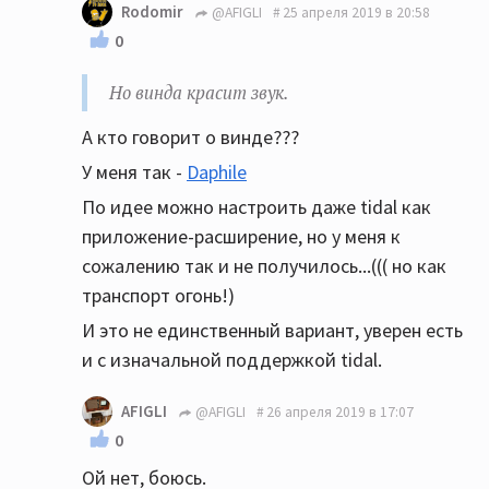
Rodomir
@AFIGLI
25 апреля 2019 в 20:58
0
Но винда красит звук.
А кто говорит о винде???
У меня так -
Daphile
По идее можно настроить даже tidal как
приложение-расширение, но у меня к
сожалению так и не получилось...((( но как
транспорт огонь!)
И это не единственный вариант, уверен есть
и с изначальной поддержкой tidal.
AFIGLI
@AFIGLI
26 апреля 2019 в 17:07
0
Ой нет, боюсь.