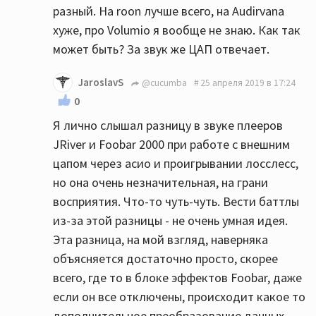
разный. На roon лучше всего, на Audirvana
хуже, про Volumio я вообще не знаю. Как так
может быть? За звук же ЦАП отвечает.
JaroslavS
@cucumba
25 апреля 2019 в 17:24
0
Я лично слышал разницу в звуке плееров
JRiver и Foobar 2000 при работе с внешним
цапом через асио и проигрывании лосслесс,
но она очень незначительная, на грани
восприятия. Что-то чуть-чуть. Вести баттлы
из-за этой разницы - не очень умная идея.
Эта разница, на мой взгляд, наверняка
объясняется достаточно просто, скорее
всего, где то в блоке эффектов Foobar, даже
если он все отключены, происходит какое то
дополнительное преобразование данных,