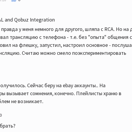
L and Qobuz Integration
, правда у меня немного для другого, шляпа с RCA. Но на 
вал трансляцию с телефона - т.е. без "опыта" общения с
ановил на флешку, запустил, настроил основное - послуш
рансляцию. Считаю можно смело поэкспериментировать
лучилось. Сейчас беру на ebay аккаунты.. На
ры вызывает сомнения, конечно. Плейлисты храню в
блем не возникает.
0
 брать?