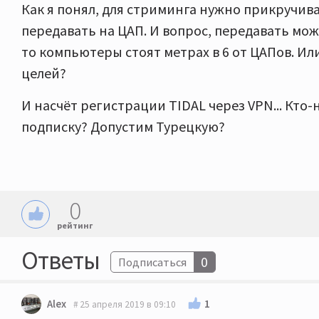
Как я понял, для стриминга нужно прикручива
передавать на ЦАП. И вопрос, передавать мож
то компьютеры стоят метрах в 6 от ЦАПов. Или
целей?
И насчёт регистрации TIDAL через VPN... Кто
подписку? Допустим Турецкую?
0
рейтинг
Ответы
0
Подписаться
1
Alex
25 апреля 2019 в 09:10