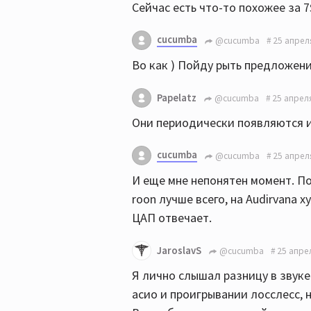
Сейчас есть что-то похожее за 7$
cucumba
@cucumba
25 апрел
Во как ) Пойду рыть предложени
Papelatz
@cucumba
25 апреля
Они периодически появляются и 
cucumba
@cucumba
25 апрел
И еще мне непонятен момент. По
roon лучше всего, на Audirvana 
ЦАП отвечает.
JaroslavS
@cucumba
25 апре
Я лично слышал разницу в звуке
асио и проигрывании лосслесс, н