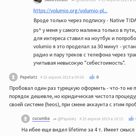
https://volumio.org/volumio-pl...
Вроде только через подписку - Native TIDA
ps^ у меня у самого малинка только в пути
для интереса ставил на ноутбук и попробо
volumio я это проделал за 30 минут - уст
радио и пару треков с телефона через т
учитывая невысокую "себестоимость".
0
Papelatz
25 апреля 2019 в 09:56
Пробовал один раз турецкую оформить - что-то не по
порядок дешевле, но юридическая чистота процеду
своей системе (heos), при смене аккаунта с этим про
cucumba
@Papelatz
25 апреля 2019 в 10:15
На ибее еще видел lifetime за 4 т. Имеет смысл