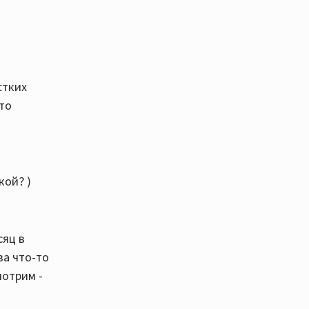
стких
это
кой? )
сяц в
за что-то
мотрим -