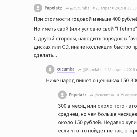
Papelatz
@cucumba
25 апреля 2019 в 13:50
При стоимости годовой меньше 400 рублей
Но иметь свой (или условно свой "lifetime"
С другой стороны, наводить порядок в favo
дисках или CD, иначе коллекция быстро п
сделать...
cucumba
@Papelatz
25 апреля 2019 
Ниже народ пишет о ценниках 150-300 
Papelatz
@cucumba
25 апреля
300 в месяц или около того - эт
среднем, но чем больше месяцев
около 150 рублей. Недавно купил
если что-то пойдет не так, откр