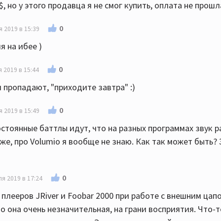
, но у этого продавца я не смог купить, оплата не прошл
0
я 2019 в 15:39
я на ибее )
0
 2019 в 15:44
пропадают, "приходите завтра" :)
0
я 2019 в 15:49
стоянные баттлы идут, что на разных программах звук р
хуже, про Volumio я вообще не знаю. Как так может быть? 
0
ля 2019 в 17:24
 плееров JRiver и Foobar 2000 при работе с внешним цап
о она очень незначительная, на грани восприятия. Что-то