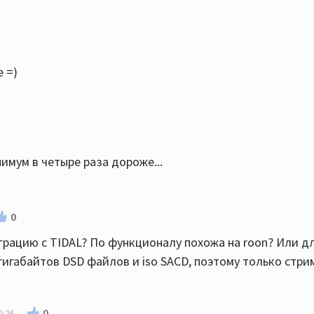
 =)
нимум в четыре раза дороже...
0
грацию с TIDAL? По функционалу похожа на roon? Или д
гигабайтов DSD файлов и iso SACD, поэтому только стри
0
0:26