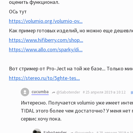
оценить функционал.
ОСь тут
https://volumio.org/volumio-ov...
Как пример готовых изделий, но можно еще дешевле
https://www.hifiberry.com/shop...
https://www.allo.com/sparky/di...
Вот стример от Pro-Ject на той же базе... Только ми
https://stereo.ru/to/5ghte-tes...
cucumba
@Sabotender
25 апреля 2019 в 10:12
Интересно. Получается volumio уже имеет инте
TIDAL этого более чем достаточно? У меня нет 
сервис хочу пока.
Sabotender
@cucumba
25 апреля 2019 в 1