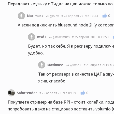
Передавать музыку с Тидал на цап можно только по
0
Maximuss
@Alex
25 апреля 2019 в 10:53
А если подключить bluesound node 2i (у которог
msd1
@Maximuss
25 апреля 2019 в 19:53
Будет, но так себе. Я к ресиверу подключи
удобно.
Maximuss
@msd1
25 апреля 2019 в 
Так от ресивера в качестве ЦАПа звук
ясна, спасибо.
0
Sabotender
25 апреля 2019 в 09:39
Покупаете стример на базе RPi - стоит копейки, по
попробовать даже на стационар поставить volumio (