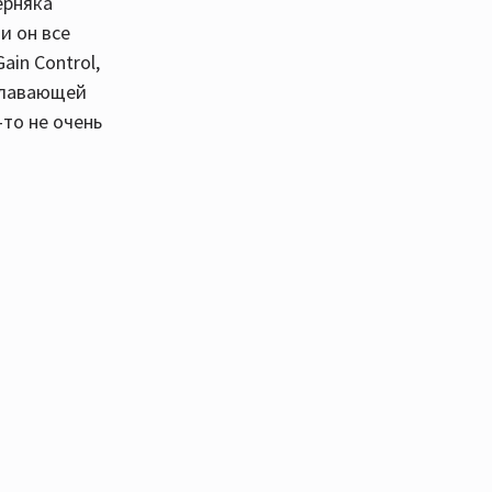
ерняка
и он все
in Control,
 плавающей
-то не очень