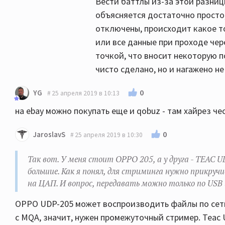
Вести баттлы из-за этой разницы
объясняется достаточно просто, 
отключены, происходит какое то
или все данные при проходе чер
точкой, что вносит некоторую п
чисто сделано, но и нагажено не
0
YG
25 апреля 2019 в 10:13
на ebay можно покупать еще и qobuz - там хайрез че
0
JaroslavS
25 апреля 2019 в 10:30
Так вот. У меня стоит OPPO 205, а у друга - TEAC 
большие. Как я понял, для стриминга нужно прикруч
на ЦАП. И вопрос, передавать можно только по USB
OPPO UDP-205 может воспроизводить файлы по сети,
с MQA, значит, нужен промежуточный стример. Teac 