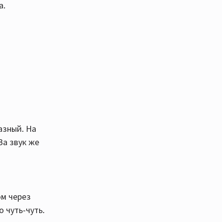
а.
азный. На
За звук же
ом через
 чуть-чуть.