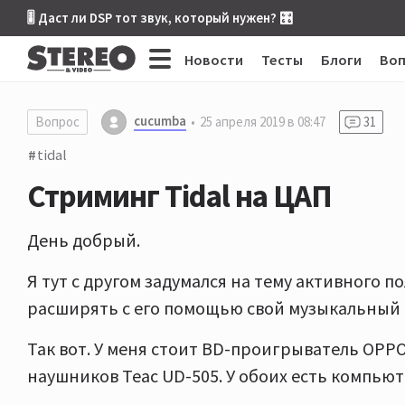
🎚 Даст ли DSP тот звук, который нужен? 🎛
Новости
Тесты
Блоги
Во
cucumba
Вопрос
25 апреля 2019 в 08:47
31
tidal
Стриминг Tidal на ЦАП
День добрый.
Я тут с другом задумался на тему активного по
расширять с его помощью свой музыкальный 
Так вот. У меня стоит BD-проигрыватель OPPO
наушников Teac UD-505. У обоих есть компью