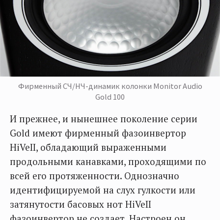
Фирменный СЧ/НЧ-динамик колонки Monitor Audio
Gold 100
И прежнее, и нынешнее поколение серии
Gold имеют фирменный фазоинвертор
HiVeII, обладающий выраженными
продольными канавками, проходящими по
всей его протяженности. Однозначно
идентифицируемой на слух гулкости или
затянутости басовых нот HiVeII
фазоинвертор не создает. Настроен он