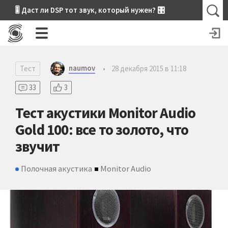
🎚 Даст ли DSP тот звук, который нужен? 🎛
naumov
Тест
•
28 декабря 2015 в 11:18
33
3
Тест акустики Monitor Audio
Gold 100: все то золото, что
звучит
Полочная акустика
Monitor Audio