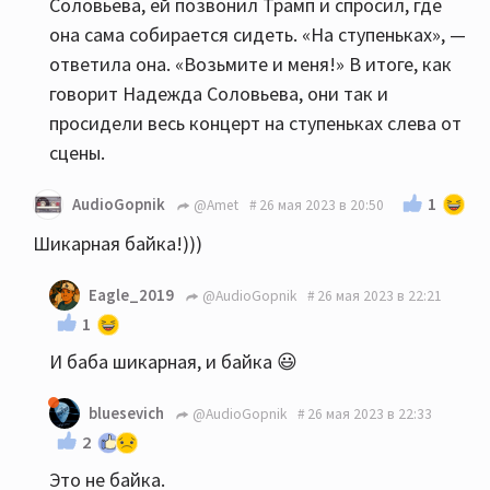
Соловьева, ей позвонил Трамп и спросил, где
она сама собирается сидеть. «На ступеньках», —
ответила она. «Возьмите и меня!» В итоге, как
говорит Надежда Соловьева, они так и
просидели весь концерт на ступеньках слева от
сцены.
1
AudioGopnik
@Amet
26 мая 2023 в 20:50
Шикарная байка!)))
Eagle_2019
@AudioGopnik
26 мая 2023 в 22:21
1
И баба шикарная, и байка 😃
bluesevich
@AudioGopnik
26 мая 2023 в 22:33
2
Это не байка.