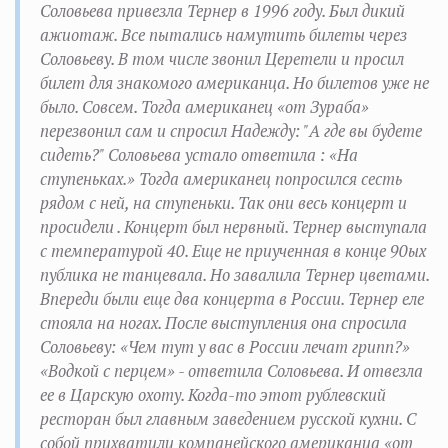
Соловьева привезла Тернер в 1996 году. Был дикий
ажиотаж. Все пытались намутить билеты через
Соловьеву. В том числе звонил Церетели и просил
билет для знакомого американца. Но билетов уже не
было. Совсем. Тогда американец «от Зураба»
перезвонил сам и спросил Надежду: "А где вы будете
сидеть?" Соловьева устало ответила : «На
ступеньках.» Тогда американец попросился сесть
рядом с ней, на ступеньки. Так они весь концерт и
просидели . Концерт был нервный. Тернер выступала
с температурой 40. Еще не приученная в конце 90ых
публика не танцевала. Но завалила Тернер цветами.
Впереди были еще два концерта в России. Тернер еле
стояла на ногах. После выступления она спросила
Соловьеву: «Чем тут у вас в России лечат грипп?»
«Водкой с перцем» - ответила Соловьева. И отвезла
ее в Царскую охоту. Когда-то этот рублевский
ресторан был главным заведением русской кухни. С
собой прихватили компанейского американца «от