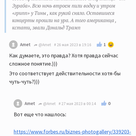
Зураба». Всю ночь втроем пили водку и утром
«грипп» у Тины , как рукой сняло. Оставшиеся
концерты прошли на ура. А того американца ,
кстати, звали Дональд Трамп
1
Amet
@Amet
26 мая 2023 в 19:16
Как думаете, это правда? Хотя правда сейчас
сложное понятие.)))
Это соответствует действительности хотя-бы
чуть-чуть?)))
0
Amet
@Amet
27 мая 2023 в 00:14
Вот еще что нашлось:
https://www.forbes.ru/biznes-photogallery/339203-