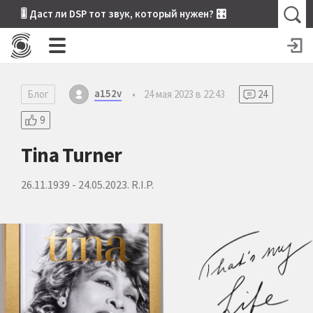
🎚 Даст ли DSP тот звук, который нужен? 🎛
a152v
Блог
•
24 мая 2023 в 22:43
24
9
Tina Turner
26.11.1939 - 24.05.2023. R.I.P.