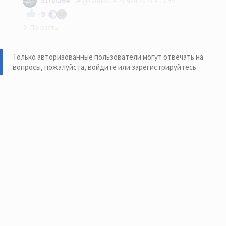
Strela64
@Garriks
28 мая 2023 в 17:59
-9
Да энергии у Тины Тёрнер хватало на всю
планету . 👍
Только авторизованные пользователи могут отвечать на
вопросы, пожалуйста,
войдите или зарегистрируйтесь
.