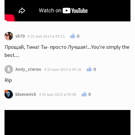
0
vh70
25 мая 2023 в 09:15
Прощай, Тина! Ты- просто Лучшая!...You're simply the
best....
0
Andy_stereo
25 мая 2023 в 09:26
Rip
0
bluesevich
25 мая 2023 в 09:48