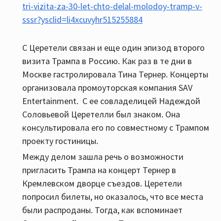
tri-vizita-za-30-let-chto-delal-molodoy-tramp-v-
sssr?ysclid=li4xcuvyhr515255884
С Церетели связан и еще один эпизод второго
визита Трампа в Россию. Как раз в те дни в
Москве гастролировала Тина Тернер. Концерты
организовала промоуторская компания SAV
Entertainment. С ее совладелицей Надеждой
Соловьевой Церетелли был знаком. Она
консультировала его по совместному с Трампом
проекту гостиницы.
Между делом зашла речь о возможности
пригласить Трампа на концерт Тернер в
Кремлевском дворце съездов. Церетели
попросил билеты, но оказалось, что все места
были распроданы. Тогда, как вспоминает