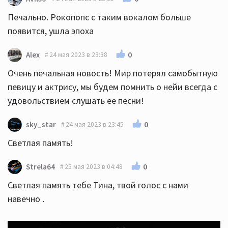
Печально. Рокопопс с таким вокалом больше
появится, ушла эпоха
0
Alex
24 мая 2023 в 23:38
Очень печальная новость! Мир потерял самобытную
певицу и актрису, мы будем помнить о нейи всегда с
удовольствием слушать ее песни!
0
sky_star
24 мая 2023 в 23:45
Светлая память!
0
Strela64
25 мая 2023 в 04:48
Светлая память тебе Тина, твой голос с нами
навечно .