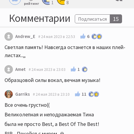
1
8
рейтинг
Комментарии
15
Подписаться
6
Andrew_E
24 мая 2023 в 22:53
Светлая память! Навсегда останется в наших плей-
листах..,,
1
Amet
24 мая 2023 в 23:03
Образцовой силы вокал, вечная музыка!
11
Garriks
24 мая 2023 в 23:10
Все очень грустно((
Великолепная и неподражаемая Тина
была не просто Best, а Best Of The Best!
RIP - Покойся с миром 🙏