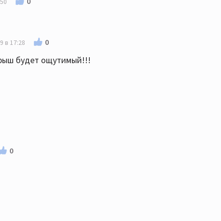
0
:50
0
9 в 17:28
рыш будет ощутимый!!!
0