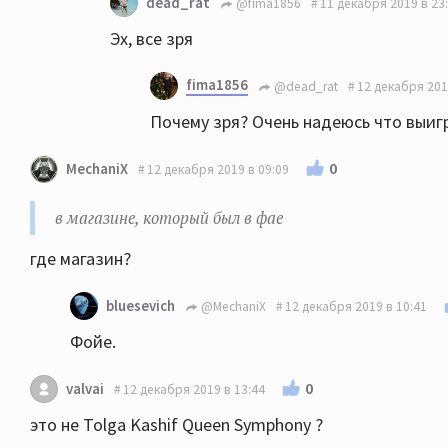
dead_rat
@fima1856
11 декабря 2019 в 23
Эх, все зря
fima1856
@dead_rat
12 декабря 201
Почему зря? Очень надеюсь что выиг
0
MechaniX
12 декабря 2019 в 09:09
в магазине, который был в фае
гдe магазин?
bluesevich
@MechaniX
12 декабря 2019 в 10:41
Фойе.
0
valvai
12 декабря 2019 в 13:44
это не Tolga Kashif Queen Symphony ?