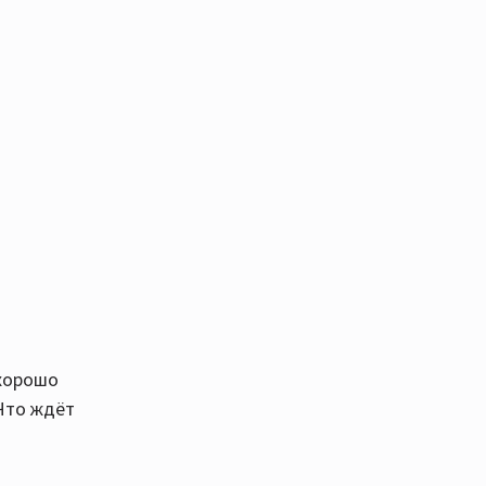
 хорошо
 Что ждёт