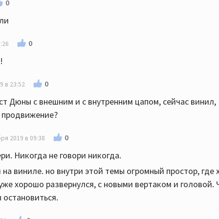
0
ели
0
:26
!
0
9 в 23:52
ст Дюны с внешним и с внутренним цапом, сейчас винил,
е продвижение?
0
ря 2019 в 09:38
ри. Никогда не говори никогда.
 на виниле. но внутри этой темы огромный простор, где
уже хорошо развернулся, с новыми вертаком и головой.
ы остановиться.