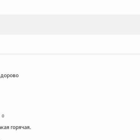
здорово
0
акая горячая.