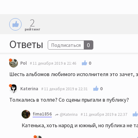
2
рейтинг
Ответы
0
Подписаться
0
Pol
11 декабря 2019 в 21:46
Шесть альбомов любимого исполнителя это зачет, 
0
Katerina
11 декабря 2019 в 22:31
Толкались в толпе? Со сцены прыгали в публику?
fima1856
@Katerina
11 декабря 2019 в 22:37
Катенька, хоть народ и южный, но публика не т