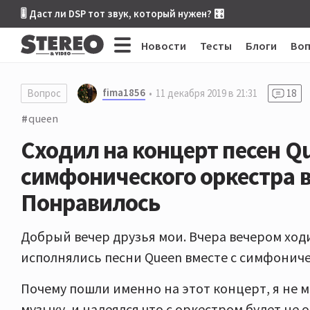
🎚 Даст ли DSP тот звук, который нужен? 🎛
Новости
Тесты
Блоги
Во
fima1856
Вопрос
11 декабря 2019 в 21:31
18
queen
Сходил на концерт песен Q
симфонического оркестра в
Понравилось
Добрый вечер друзья мои. Вчера вечером ход
исполнялись песни Queen вместе с симфонич
Почему пошли именно на этот концерт, я не 
музыку, и надеялся что с оркестром будет не 