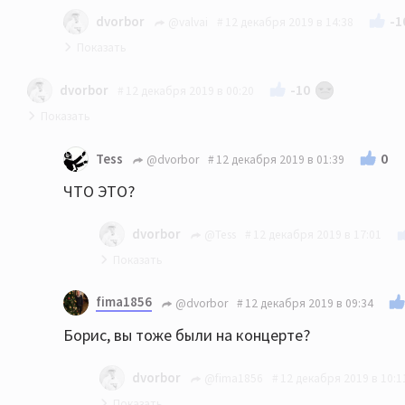
-1
dvorbor
@valvai
12 декабря 2019 в 14:38
Нет, это
-10
dvorbor
12 декабря 2019 в 00:20
Queen Symphonic - A Rock & Orchestra Experien
0
Tess
@dvorbor
12 декабря 2019 в 01:39
ЧТО ЭТО?
dvorbor
@Tess
12 декабря 2019 в 17:01
"увертюра" ко второму отделению...
fima1856
@dvorbor
12 декабря 2019 в 09:34
Борис, вы тоже были на концерте?
dvorbor
@fima1856
12 декабря 2019 в 10:1