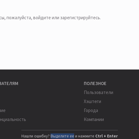
сы, пожалуйста,
войдите или зарегистрируйтесь
.
ВАТЕЛЯМ
ПОЛЕЗНОЕ
Пользователи
Хэштеги
ние
Города
нциальность
Компании
Нашли ошибку?
Выделите ее
и нажмите
Ctrl + Enter