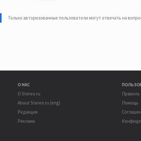
Угу 😊
Только авторизованные пользователи могут отвечать на вопро
О НАС
ПОЛЬЗО
О Stereo.ru
Правила
About Stereo.ru (eng)
Помощь
Редакция
Соглаше
Реклама
Конфиде