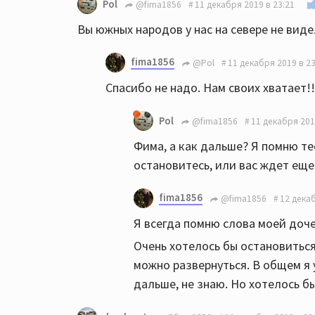
Pol
@fima1856
11 декабря 2019 в 23:21
Вы южных народов у нас на севере не вид
fima1856
@Pol
11 декабря 2019 в 23
Спасибо не надо. Нам своих хватает!!
Pol
@fima1856
11 декабря 201
Фима, а как дальше? Я помню те
остановитесь, или вас ждет ещ
fima1856
@fima1856
12 декаб
Я всегда помню слова моей доче
Очень хотелось бы остановиться
можно развернуться. В общем я 
дальше, не знаю. Но хотелось б