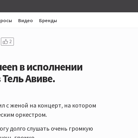
просы
Видео
Бренды
2
ueen в исполнении
 Тель Авиве.
ил с женой на концерт, на котором
еским оркестром.
могу долго слушать очень громкую
очень громко.