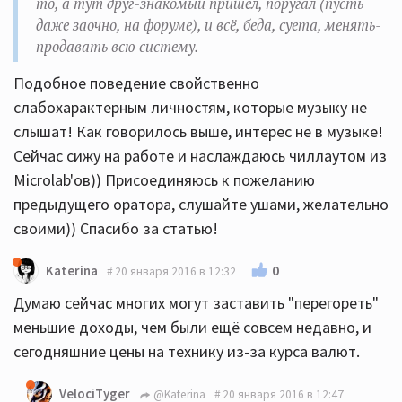
то, а тут друг-знакомый пришел, поругал (пусть
даже заочно, на форуме), и всё, беда, суета, менять-
продавать всю систему.
Подобное поведение свойственно
слабохарактерным личностям, которые музыку не
слышат! Как говорилось выше, интерес не в музыке!
Сейчас сижу на работе и наслаждаюсь чиллаутом из
Microlab'ов)) Присоединяюсь к пожеланию
предыдущего оратора, слушайте ушами, желательно
своими)) Спасибо за статью!
0
Katerina
20 января 2016 в 12:32
Думаю сейчас многих могут заставить "перегореть"
меньшие доходы, чем были ещё совсем недавно, и
сегодняшние цены на технику из-за курса валют.
VelociTyger
@Katerina
20 января 2016 в 12:47