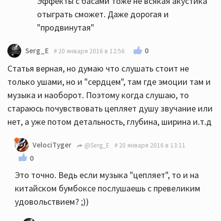
Эффекты с басами тоже не всякая акустика
отыграть сможет. Даже дорогая и
"продвинутая"
0
Serg_E
20 января 2016 в 12:56
Статья верная, но думаю что слушать стоит не
только ушами, но и "сердцем", там где эмоции там и
музыка и наоборот. Поэтому когда слушаю, то
стараюсь почувствовать цепляет душу звучание или
нет, а уже потом детальность, глубина, ширина и.т.д
VelociTyger
@Serg_E
20 января 2016 в 13:11
0
Это точно. Ведь если музыка "цепляет", то и на
китайском бумбоксе послушаешь с превеликим
удовольствием? ;))