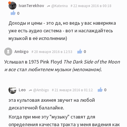
IvanTerekhov
@Katerina
22 января 2016 в 00:18
0
Доходы и цены - это да, но ведь у вас наверняка
уже есть аудио система - вот и наслаждайтесь
музыкой в её исполнении)
0
Ambigo
20 января 2016 в 12:53
Услышал в 1975 Pink Floyd
The Dark Side of the Moon
и все стал любителем музыки (меломаном).
0
Leo
@Ambigo
21 января 2016 в 01:12
эта культовая ахинея звучит на любой
дискатечной балалайке.
Когда при мне эту "музыку" ставят для
определения качества тракта у меня видения как