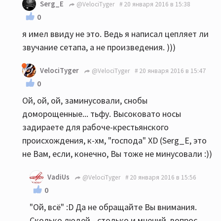
Serg_E
@VelociTyger
20 января 2016 в 15:38
0
я имел ввиду не это. Ведь я написал цепляет ли
звучание сетапа, а не произведения. )))
VelociTyger
@VelociTyger
20 января 2016 в 15:47
0
Ой, ой, ой, заминусовали, снобы
доморощенные... тьфу. Высоковато носы
задираете для рабоче-крестьянского
происхождения, к-хм, "господа" XD (Serg_E, это
не Вам, если, конечно, Вы тоже не минусовали :))
VadiUs
@VelociTyger
20 января 2016 в 15:56
0
"Ой, всё" :D Да не обращайте Вы внимания.
Сколько людей - столько и мнений, вопрос