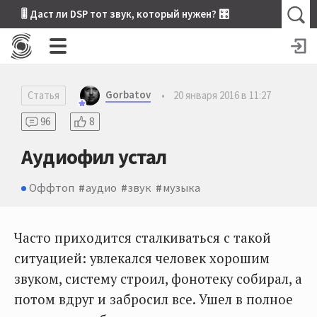
🎚 Даст ли DSP тот звук, который нужен? 🎛
Gorbatov
Статья
•
20 января 2016 в 11:27
96
8
Аудиофил устал
Оффтоп
аудио
звук
музыка
Часто приходится сталкиваться с такой
ситуацией: увлекался человек хорошим
звуком, систему строил, фонотеку собирал, а
потом вдруг и забросил все. Ушел в полное