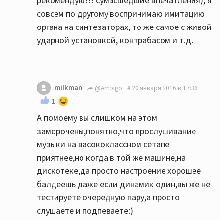
рекомендую!!! сумасшедшие впечатления), я
совсем по другому воспринимаю имитацию
органа на синтезаторах, то же самое с живой
ударной установкой, контрабасом и т.д.
milkman
@Ambigo
20 января 2016 в 17:36
1
А помоему вы слишком на этом
заморочены,понятно,что прослушивание
музыки на васококлассном сетапе
приятнее,но когда в той же машине,на
дискотеке,да просто настроение хорошее
балдеешь даже если динамик один,вы же не
тестируете очередную пару,а просто
слушаете и подпеваете:)