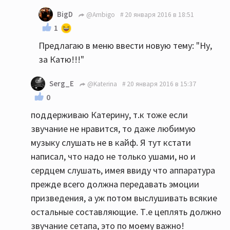
BigD
@Ambigo
20 января 2016 в 18:51
1
Предлагаю в меню ввести новую тему: "Ну,
за Катю!!!"
Serg_E
@Katerina
20 января 2016 в 15:37
0
поддерживаю Катерину, т.к тоже если
звучание не нравится, то даже любимую
музыку слушать не в кайф. Я тут кстати
написал, что надо не только ушами, но и
сердцем слушать, имея ввиду что аппаратура
прежде всего должна передавать эмоции
призведения, а уж потом выслушивать всякие
остальные составляющие. Т.е цеплять должно
звучание сетапа, это по моему важно!