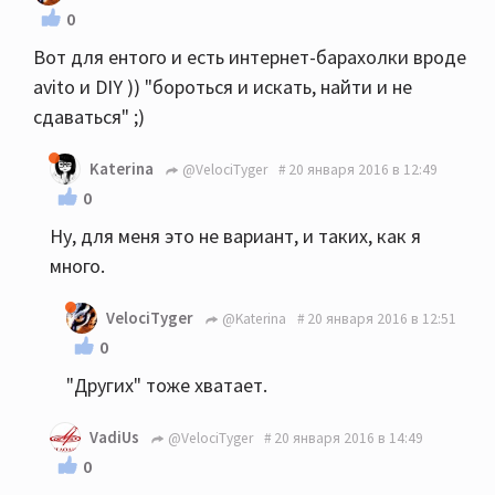
0
Вот для ентого и есть интернет-барахолки вроде
avito и DIY )) "бороться и искать, найти и не
сдаваться" ;)
Katerina
@VelociTyger
20 января 2016 в 12:49
0
Ну, для меня это не вариант, и таких, как я
много.
VelociTyger
@Katerina
20 января 2016 в 12:51
0
"Других" тоже хватает.
VadiUs
@VelociTyger
20 января 2016 в 14:49
0