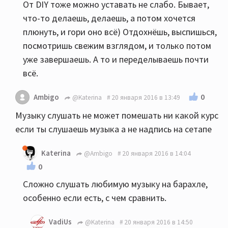
От DIY тоже можно уставать не слабо. Бывает,
что-то делаешь, делаешь, а потом хочется
плюнуть, и гори оно всё) Отдохнёшь, выспишься,
посмотришь свежим взглядом, и только потом
уже завершаешь. А то и переделываешь почти
всё.
0
Ambigo
@Katerina
20 января 2016 в 13:49
Музыку слушать не может помешать ни какой курс
если ты слушаешь музыка а не надпись на сетапе
Katerina
@Ambigo
20 января 2016 в 14:04
0
Сложно слушать любимую музыку на барахле,
особенно если есть, с чем сравнить.
VadiUs
@Katerina
20 января 2016 в 14:50