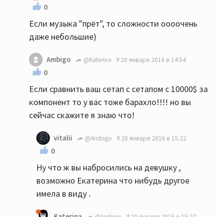
0
Если музыка "прёт", то сложности оооочень
даже небольшие)
Ambigo
@Katerina
20 января 2016 в 14:54
0
Если сравнить ваш сетап с сетапом с 10000$ за
компонент то у вас тоже барахло!!!! но вы
сейчас скажите я знаю что!
vitalii
@Ambigo
20 января 2016 в 15:22
0
Ну что ж вы набросились на девушку ,
возможно Екатерина что нибудь другое
имела в виду .
Katerina
@Ambigo
20 января 2016 в 15:27