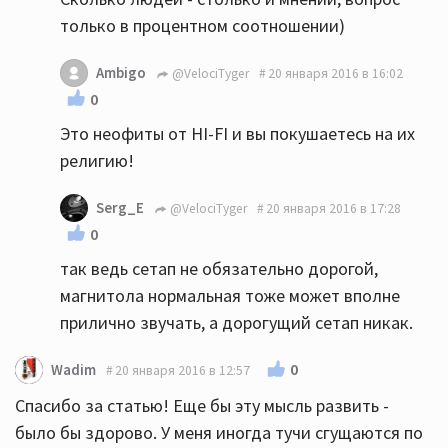
только в процентном соотношении)
Ambigo
@VelociTyger
20 января 2016 в 16:02
0
Это неофиты от HI-FI и вы покушаетесь на их
религию!
Serg_E
@VelociTyger
20 января 2016 в 17:28
0
так ведь сетап не обязательно дорогой,
магнитола нормальная тоже может вполне
прилично звучать, а дорогущий сетап никак.
0
Wadim
20 января 2016 в 12:57
Спасибо за статью! Еще бы эту мысль развить -
было бы здорово. У меня иногда тучи сгущаются по