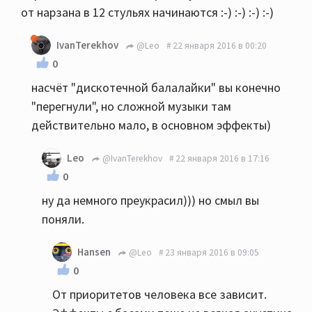
от нарзана в 12 стульях начинаются :-) :-) :-) :-)
IvanTerekhov
@Leo
22 января 2016 в 00:20
0
насчёт "дискотечной балалайки" вы конечно
"перегнули", но сложной музыки там
действительно мало, в основном эффекты)
Leo
@IvanTerekhov
22 января 2016 в 17:16
0
ну да немного преукрасил))) но смыл вы
поняли.
Hansen
@Leo
23 января 2016 в 09:05
0
От приоритетов человека все зависит.