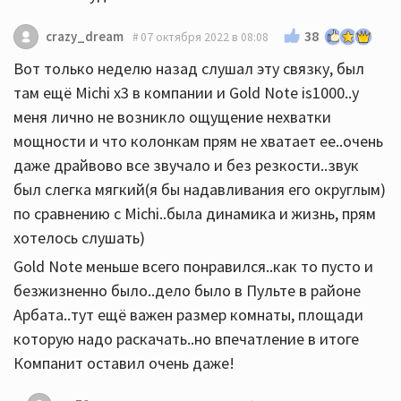
38
crazy_dream
07 октября 2022 в 08:08
Вот только неделю назад слушал эту связку, был
там ещё Michi x3 в компании и Gold Note is1000..у
меня лично не возникло ощущение нехватки
мощности и что колонкам прям не хватает ее..очень
даже драйвово все звучало и без резкости..звук
был слегка мягкий(я бы надавливания его округлым)
по сравнению с Michi..была динамика и жизнь, прям
хотелось слушать)
Gold Note меньше всего понравился..как то пусто и
безжизненно было..дело было в Пульте в районе
Арбата..тут ещё важен размер комнаты, площади
которую надо раскачать..но впечатление в итоге
Компанит оставил очень даже!