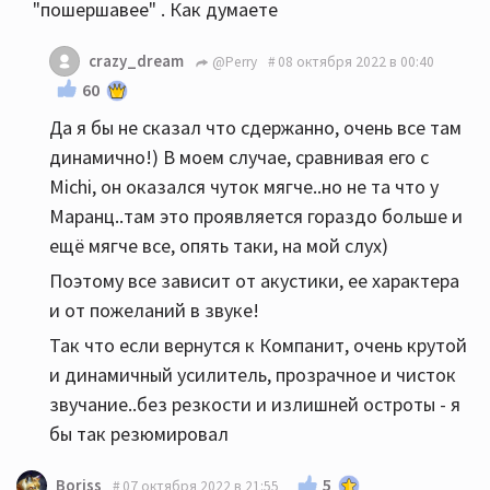
"пошершавее" . Как думаете
crazy_dream
@Perry
08 октября 2022 в 00:40
60
Да я бы не сказал что сдержанно, очень все там
динамично!) В моем случае, сравнивая его с
Michi, он оказался чуток мягче..но не та что у
Маранц..там это проявляется гораздо больше и
ещё мягче все, опять таки, на мой слух)
Поэтому все зависит от акустики, ее характера
и от пожеланий в звуке!
Так что если вернутся к Компанит, очень крутой
и динамичный усилитель, прозрачное и чисток
звучание..без резкости и излишней остроты - я
бы так резюмировал
5
Boriss
07 октября 2022 в 21:55