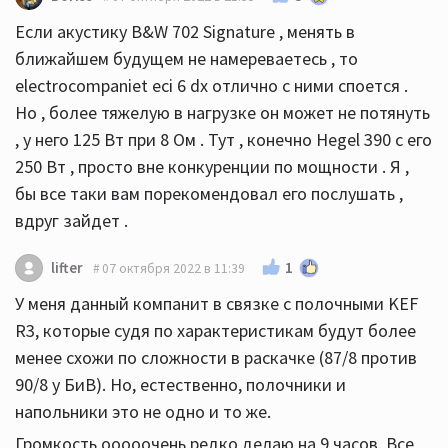
Если акустику B&W 702 Signature , менять в
ближайшем будущем не намереваетесь , то
electrocompaniet eci 6 dx отлично с ними споется .
Но , более тяжелую в нагрузке он может не потянуть
, у него 125 Вт при 8 Ом . Тут , конечно Hegel 390 с его
250 Вт , просто вне конкуренции по мощности . Я ,
бы все таки вам порекомендовал его послушать ,
вдруг зайдет .
1
lifter
07 октября 2022 в 11:39
У меня данный компанит в связке с полочными KEF
R3, которые судя по характеристикам будут более
менее схожи по сложности в раскачке (87/8 против
90/8 у БиВ). Но, естественно, полочники и
напольники это не одно и то же.
Громкость ооооочень редко делаю на 9 часов. Все