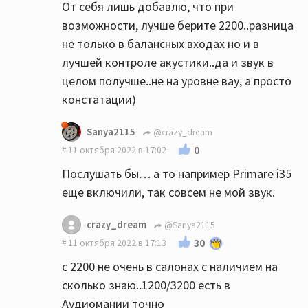
От себя лишь добавлю, что при
возможности, лучше берите 2200..разница
не только в балансных входах но и в
лучшей контроле акустики..да и звук в
целом получше..не на уровне вау, а просто
констатации)
Sanya2115
@crazy_dream
0
11 октября 2022 в 17:02
Послушать бы… а то например Primare i35
еще включили, так совсем не мой звук.
crazy_dream
@Sanya2115
30
11 октября 2022 в 17:13
c 2200 не очень в салонах с наличием на
сколько знаю..1200/3200 есть в
Аудиомании точно