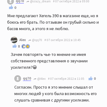
qq70
@crazy_dream
07 октября 2022 в 09:00
0
Мне предлагают Хегель 390 в магазине еще, но я
боюсь его брать. По отзывам он грубый сильно и
басов много, а этого я не люблю.
Alex
@qq70
07 октября 2022 в 10:45
8
Зачем повторять чье-то мнение не имея
собственного представления о звучании
усилителя?😀
qq70
0
@Alex
07 октября 2022 в 11:05
Согласен. Просто я это мнение слышал от
многих людей у кого была возможность его
слушать сравнивая с другими усилками.