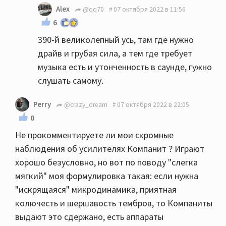
Alex
@qq70
07 октября 2022 в 11:56
6
390-й великолепный усь, там где нужно
драйв и грубая сила, а тем где требует
музыка есть и утонченность в саунде, гужно
слушать самому.
Perry
@crazy_dream
07 октября 2022 в 22:05
0
Не прокомментируете ли мои скромные
наблюдения об усилителях Компанит ? Играют
хорошо безусловно, но вот по поводу "слегка
мягкий" моя формулировка такая: если нужна
"искрящаяся" микродинамика, приятная
колючесть и шершавость тембров, то Компаниты
выдают это сдержано, есть аппараты