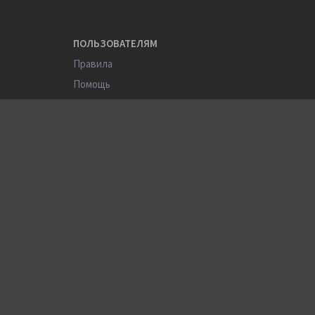
ПОЛЬЗОВАТЕЛЯМ
Правила
Помощь
Соглашение
Конфиденциальность
ПОЛЕЗНОЕ
Пользователи
Хэштеги
Города
Компании
АРХИВЫ