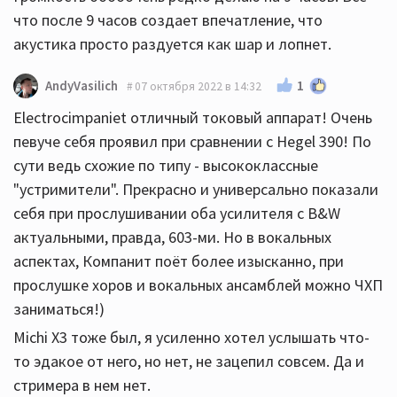
что после 9 часов создает впечатление, что
акустика просто раздуется как шар и лопнет.
1
AndyVasilich
07 октября 2022 в 14:32
Electrocimpaniet отличный токовый аппарат! Очень
певуче себя проявил при сравнении с Hegel 390! По
сути ведь схожие по типу - высококлассные
"устримители". Прекрасно и универсально показали
себя при прослушивании оба усилителя с B&W
актуальными, правда, 603-ми. Но в вокальных
аспектах, Компанит поёт более изысканно, при
прослушке хоров и вокальных ансамблей можно ЧХП
заниматься!)
Michi X3 тоже был, я усиленно хотел услышать что-
то эдакое от него, но нет, не зацепил совсем. Да и
стримера в нем нет.