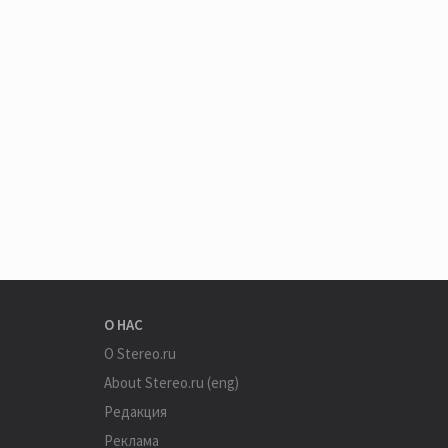
О НАС
О Stereo.ru
About Stereo.ru (eng)
Редакция
Реклама