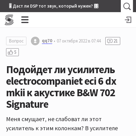
🎚 Даст ли DSP тот звук, который нужен? 🎛
qq70
Вопрос
07 октября 2022 в 07:44
21
5
Подойдет ли усилитель
electrocompaniet eci 6 dx
mkii к акустике B&W 702
Signature
Меня смущает, не слабоват ли этот
усилитель к этим колонкам? В усилителе