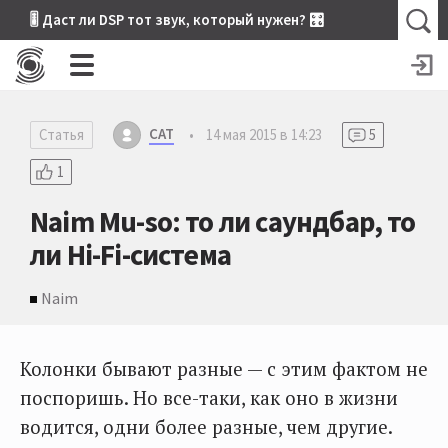
🎚 Даст ли DSP тот звук, который нужен? 🎛
CAT
Статья
•
14 мая 2015 в 14:23
5
1
Naim Mu-so: то ли саундбар, то
ли Hi-Fi-система
Naim
Колонки бывают разные — с этим фактом не
поспоришь. Но все-таки, как оно в жизни
водится, одни более разные, чем другие.