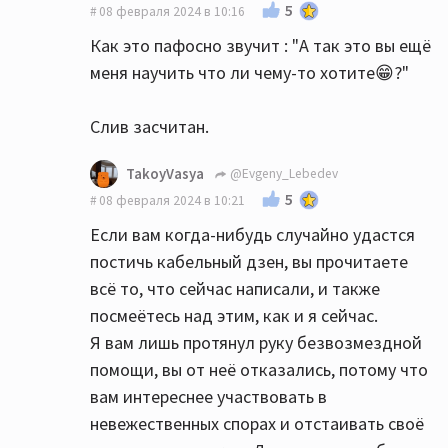
5
08 февраля 2024 в 10:16
Как это пафосно звучит : "А так это вы ещё
меня научить что ли чему-то хотите😁?"
Cлив засчитан.
TakoyVasya
@Evgeny_Lebedev
5
08 февраля 2024 в 10:21
Если вам когда-нибудь случайно удастся
постичь кабельный дзен, вы прочитаете
всё то, что сейчас написали, и также
посмеётесь над этим, как и я сейчас.
Я вам лишь протянул руку безвозмездной
помощи, вы от неё отказались, потому что
вам интереснее участвовать в
невежественных спорах и отстаивать своё