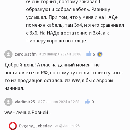
очень торчит, поэтому заказал Г-
образную) и собрал кабель. Разницу
услышал. При том, что у меня и на НАДе
поменян кабель, там 3х4, и я его сравнивал
с 3х6. На НАДе достаточно и 3х4, а к
Пионеру хорошо потолще.
5
zerolostfm
29 января 2024 в 10:06
Добрый день! Атлас на данный момент не
поставляется в РФ, поэтому тут если только у кого-
то из продавцов остался. Из WW, я бы с Авроры
начинал.
0
vladimir25
27 января 2024 в 12:31
ww - лучше.Ровней .
Evgeny_Lebedev
@vladimir25