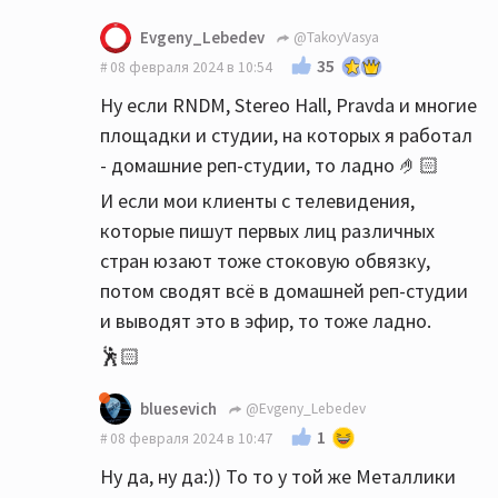
Evgeny_Lebedev
@TakoyVasya
35
08 февраля 2024 в 10:54
Ну если RNDM, Stereo Hall, Pravda и многие
площадки и студии, на которых я работал
- домашние реп-студии, то ладно 🤌🏻
И если мои клиенты с телевидения,
которые пишут первых лиц различных
стран юзают тоже стоковую обвязку,
потом сводят всё в домашней реп-студии
и выводят это в эфир, то тоже ладно.
🕺🏻
bluesevich
@Evgeny_Lebedev
1
08 февраля 2024 в 10:47
Ну да, ну да:)) То то у той же Металлики