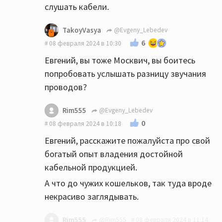
слушать кабели.
TakoyVasya
@Evgeny_Lebedev
6
08 февраля 2024 в 10:30
Евгений, вы тоже Москвич, вы боитесь
попробовать услышать разницу звучания
проводов?
Rim555
@Evgeny_Lebedev
0
08 февраля 2024 в 10:18
Евгений, расскажите пожалуйста про свой
богатый опыт владения достойной
кабельной продукцией.
А что до чужих кошельков, так туда вроде
некрасиво заглядывать.
Rim555
@Rim555
08 февраля 2024 в 11:14