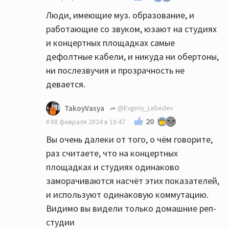
"не бывает", то значит это глюк. Или
Люди, имеющие муз. образование, и
маркетологи постарались.
работающие со звуком, юзают на студиях
Нет пока научных объяснений влияния на
и концертных площадках самые
звук, МУЗЫКАЛЬНЫЙ ЗВУК, а не свип-тоны
дефолтные кабели, и никуда ни обертоны,
и импульсы, различных кабелей, как и нет
ни послезвучия и прозрачность не
понимания современной науки что же
девается.
такое музыкальность:)) Не придумали
приборов для измерения МУЗЫКИ.
TakoyVasya
@Evgeny_Lebedev
20
08 февраля 2024 в 10:47
Вы очень далеки от того, о чём говорите,
раз считаете, что на концертных
площадках и студиях одинаково
заморачиваются насчёт этих показателей,
и используют одинаковую коммутацию.
Видимо вы видели только домашние реп-
студии