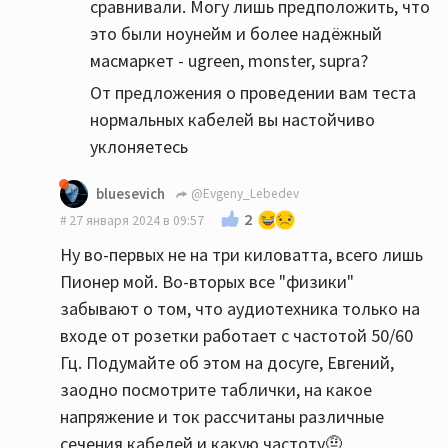
сравнивали. Могу лишь предположить, что
это были ноунейм и более надёжный
масмаркет - ugreen, monster, supra?
От предложения о проведении вам теста
нормальных кабелей вы настойчиво
уклоняетесь
bluesevich
@Evgeny_Lebedev
2
27 января 2024 в 09:57
Ну во-первых не на три киловатта, всего лишь
Пионер мой. Во-вторых все "физики"
забывают о том, что аудиотехника только на
входе от розетки работает с частотой 50/60
Гц. Подумайте об этом на досуге, Евгений,
заодно посмотрите таблички, на какое
напряжение и ток рассчитаны различные
сечения кабелей и какую частоту🤨