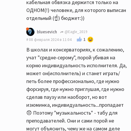
кабельная обвязка держится только на
ОДНОМ(!) человеке, для которого выписан
отдельный (☝) бюджет:))
bluesevich
@Eagle_2019
1
08 февраля 2024 в 11:04
В школах и консерваториях, к сожалению,
учат "средне-серому", порой убивая на
корню индивидуальность исполнителя. Да,
может он(исполнитель) и станет играть/
петь более профессионально, где нужно
форсируя, где нужно приглушая, где нужно
сделав паузу или наоборот, но вот
изюминка, индивидуальность...пропадает
😞 Поэтому "музыкальность" - табу для
преподавателей. Они и сами порой не
могут объяснить, чему же на самом деле