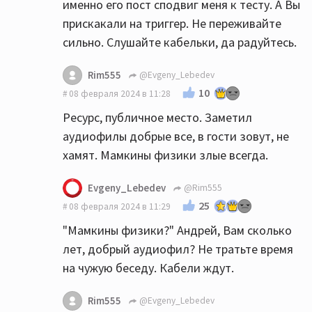
именно его пост сподвиг меня к тесту. А Вы
прискакали на триггер. Не переживайте
сильно. Слушайте кабельки, да радуйтесь.
Rim555
@Evgeny_Lebedev
10
08 февраля 2024 в 11:28
Ресурс, публичное место. Заметил
аудиофилы добрые все, в гости зовут, не
хамят. Мамкины физики злые всегда.
Evgeny_Lebedev
@Rim555
25
08 февраля 2024 в 11:29
"Мамкины физики?" Андрей, Вам сколько
лет, добрый аудиофил? Не тратьте время
на чужую беседу. Кабели ждут.
Rim555
@Evgeny_Lebedev