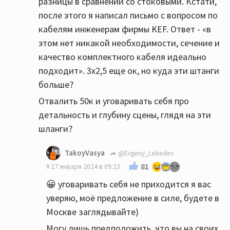
разницы в сравнении со стоковыми. Кстати,
после этого я написал письмо с вопросом по
кабелям инженерам фирмы KEF. Ответ - «в
этом нет никакой необходимости, сечение и
качество комплектного кабеля идеально
подходит». 3х2,5 еще ок, но куда эти штанги
больше?
Отвалить 50к и уговаривать себя про
детальность и глубину сцены, глядя на эти
шланги?
TakoyVasya
@Evgeny_Lebedev
81
27 января 2024 в 09:23
😀 уговаривать себя не приходится я вас
уверяю, моё предложение в силе, будете в
Москве заглядывайте)
Могу лишь предположить, что вы на своих