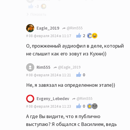
-3
Слив засчитан, Евгений.
Eagle_2019
@Rim555
Чего публично выступать, если кроме
2
08 февраля 2024 в 11:17
собственной теории, знаний и опыта ноль.
О, прожженный аудиофил в деле, который
Меломаном тоже хорошо быть,
не слышит как его зовут из Кухни))
фантастически экономит деньги на hifi.
Rim555
@Eagle_2019
0
08 февраля 2024 в 11:21
Не, я завязал на определенном этапе))
Evgeny_Lebedev
@Rim555
0
08 февраля 2024 в 11:23
А где Вы видите, что я публично
выступаю? Я общался с Василием, ведь