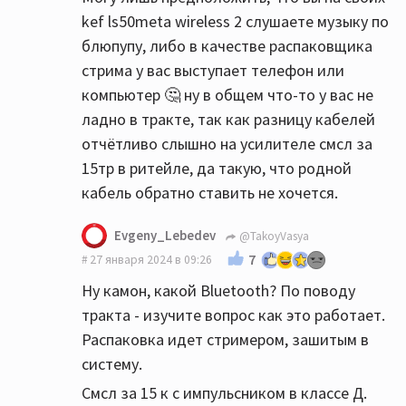
kef ls50meta wireless 2 слушаете музыку по
блюпупу, либо в качестве распаковщика
стрима у вас выступает телефон или
компьютер 🤔 ну в общем что-то у вас не
ладно в тракте, так как разницу кабелей
отчётливо слышно на усилителе смсл за
15тр в ритейле, да такую, что родной
кабель обратно ставить не хочется.
Evgeny_Lebedev
@TakoyVasya
7
27 января 2024 в 09:26
Ну камон, какой Bluetooth? По поводу
тракта - изучите вопрос как это работает.
Распаковка идет стримером, зашитым в
систему.
Смсл за 15 к с импульсником в классе Д.