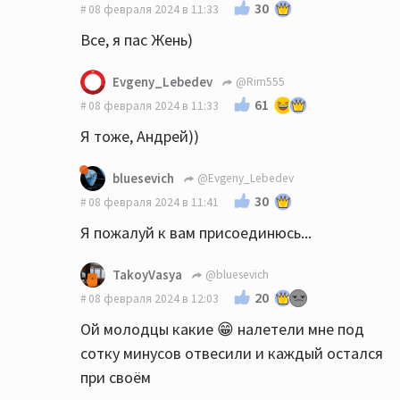
30
08 февраля 2024 в 11:33
Все, я пас Жень)
Evgeny_Lebedev
@Rim555
61
08 февраля 2024 в 11:33
Я тоже, Андрей))
bluesevich
@Evgeny_Lebedev
30
08 февраля 2024 в 11:41
Я пожалуй к вам присоединюсь...
TakoyVasya
@bluesevich
20
08 февраля 2024 в 12:03
Ой молодцы какие 😁 налетели мне под
сотку минусов отвесили и каждый остался
при своём