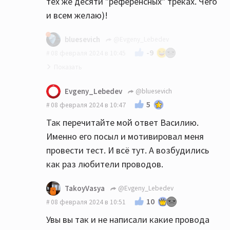
тех же десяти "референсных" треках. Чего
и всем желаю)!
bluesevich
@Evgeny_Lebedev
-9
08 февраля 2024 в 10:45
Я тоже слушаю музыку. И абсолютно не
Evgeny_Lebedev
@bluesevich
зацикливаюсь на проводах. Но слышу
5
08 февраля 2024 в 10:47
разницу, и если (по случаю) замена кабеля
Так перечитайте мой ответ Василию.
сказывается на качестве, то я не буду с
Именно его посыл и мотивировал меня
пеной у рта на 100500 постов всем
провести тест. И всё тут. А возбудились
доказывать, что это маркетологи
как раз любители проводов.
проклятые мне в уши напели...
TakoyVasya
@Evgeny_Lebedev
10
08 февраля 2024 в 10:51
Увы вы так и не написали какие провода