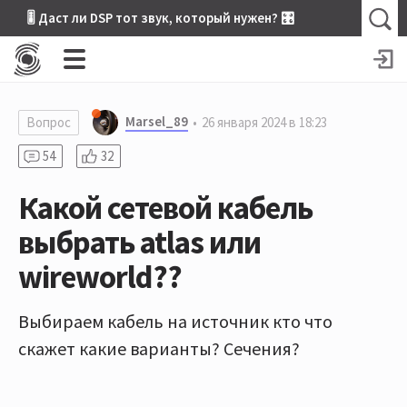
🎚 Даст ли DSP тот звук, который нужен? 🎛
Marsel_89
Вопрос
26 января 2024 в 18:23
54
32
Какой сетевой кабель
выбрать atlas или
wireworld??
Выбираем кабель на источник кто что
скажет какие варианты? Сечения?