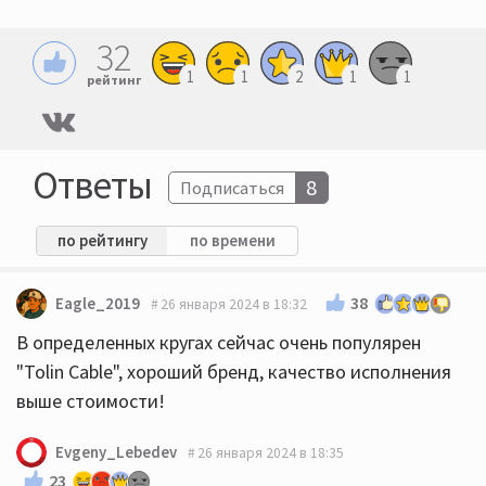
32
1
1
2
1
1
рейтинг
Ответы
8
Подписаться
по рейтингу
по времени
38
Eagle_2019
26 января 2024 в 18:32
В определенных кругах сейчас очень популярен
"Tolin Cable", хороший бренд, качество исполнения
выше стоимости!
Evgeny_Lebedev
26 января 2024 в 18:35
23