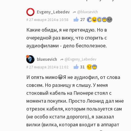
Evgeny_Lebedev
@bluesevich
27
27 января 2024 в 10:58
Какие обиды, я не претендую. Но в
очередной раз вижу, что спорить с
аудиофилами - дело бесполезное.
bluesevich
@Evgeny_Lebedev
31
27 января 2024 в 11:02
И опять мимо😀Я не аудиофил, от слова
совсем. Но разницу я слышу. У меня
стоковый кабель на Пионере стоял с
момента покупки. Просто Леонид дал мне
отрезок кабеля, которым пользуется сам
(не особо кстати дорогого), я заказал
вилки (вилка, которая входит в аппарат