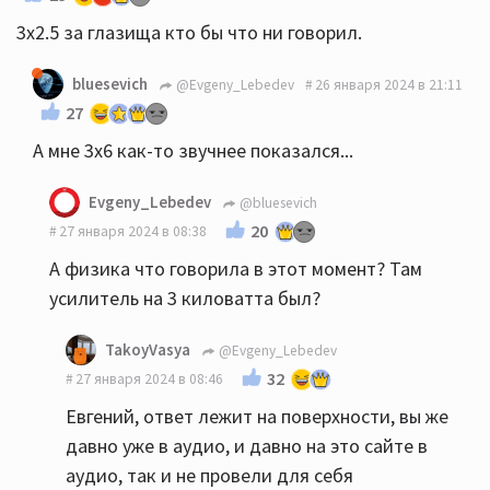
3х2.5 за глазища кто бы что ни говорил.
bluesevich
@Evgeny_Lebedev
26 января 2024 в 21:11
27
А мне 3х6 как-то звучнее показался...
Evgeny_Lebedev
@bluesevich
20
27 января 2024 в 08:38
А физика что говорила в этот момент? Там
усилитель на 3 киловатта был?
TakoyVasya
@Evgeny_Lebedev
32
27 января 2024 в 08:46
Евгений, ответ лежит на поверхности, вы же
давно уже в аудио, и давно на это сайте в
аудио, так и не провели для себя