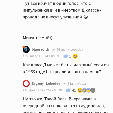
Тут все кричат в один голос, что с
импульсниками и в «мертвом Д классе»
провода не внесут улучшений 😂
Минус не мой))
bluesevich
@Evgeny_Lebedev
1
27 января 2024 в 09:59
Как класс Д может быть "мёртвым" если он
в 1963 году был реализован на лампах?
Evgeny_Lebedev
@TakoyVasya
41
08 февраля 2024 в 09:28
Ну что же, Такой Вася. Вчера наука в
очередной раз показала что аудиофилы,
выслушивающие провода - лишь спонсоры