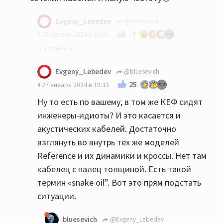
Evgeny_Lebedev
@bluesevich
-7
27 января 2024 в 10:01
Ладно.
Evgeny_Lebedev
@bluesevich
25
27 января 2024 в 10:33
Ну то есть по вашему, в том же КЕФ сидят
инженеры-идиоты? И это касается и
акустических кабелей. Достаточно
взглянуть во внутрь тех же моделей
Reference и их динамики и кроссы. Нет там
кабелец с палец толщиной. Есть такой
термин «snake oil”. Вот это прям подстать
ситуации.
bluesevich
@Evgeny_Lebedev