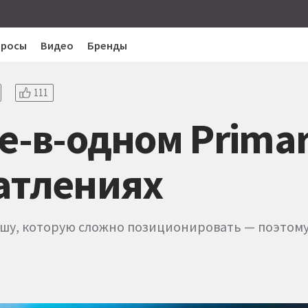
просы
Видео
Бренды
111
-в-одном Primare 
атлениях
шу, которую сложно позиционировать — поэтому