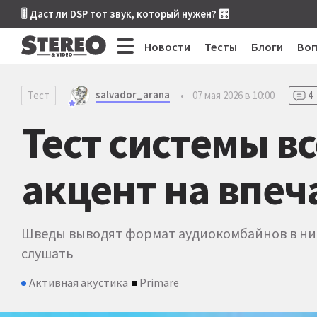
🎚 Даст ли DSP тот звук, который нужен? 🎛
Новости
Тесты
Блоги
Во
salvador_arana
Тест
•
07 мая 2026 в 10:00
4
Тест системы все
акцент на впеч
Шведы выводят формат аудиокомбайнов в ни
слушать
Активная акустика
Primare