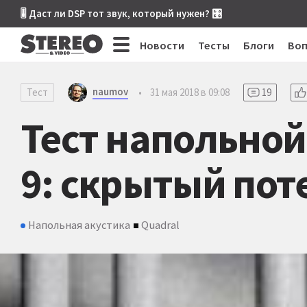
🎚 Даст ли DSP тот звук, который нужен? 🎛
Новости
Тесты
Блоги
Во
naumov
Тест
•
31 мая 2018 в 09:08
19
Тест напольной
9: скрытый по
Напольная акустика
Quadral