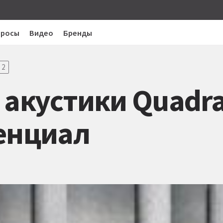
просы
Видео
Бренды
2
 акустики Quadra
тенциал