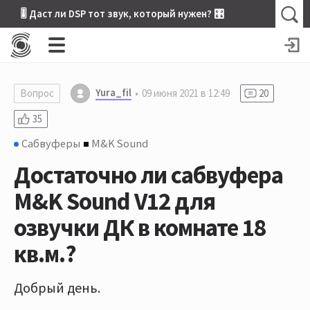
🎚 Даст ли DSP тот звук, который нужен? 🎛
Yura_fil
Вопрос
09 июня 2021 в 12:49
20
35
Сабвуферы
M&K Sound
Достаточно ли сабвуфера
M&K Sound V12 для
озвучки ДК в комнате 18
кв.м.?
Добрый день.