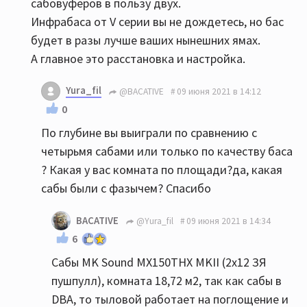
сабовуферов в пользу двух.
Инфрабаса от V серии вы не дождетесь, но бас
будет в разы лучше ваших нынешних ямах.
А главное это расстановка и настройка.
Yura_fil
@BACATIVE
09 июня 2021 в 14:12
0
По глубине вы выиграли по сравнению с
четырьмя сабами или только по качеству баса
? Какая у вас комната по площади?да, какая
сабы были с фазычем? Спасибо
BACATIVE
@Yura_fil
09 июня 2021 в 14:34
6
Сабы MK Sound MX150THX MKII (2х12 ЗЯ
пушпулл), комната 18,72 м2, так как сабы в
DBA, то тыловой работает на поглощение и