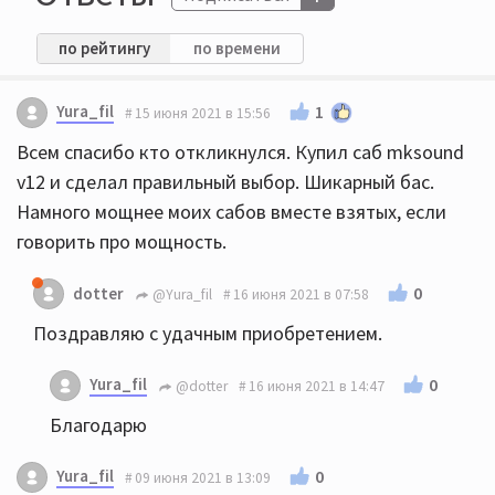
по рейтингу
по времени
Yura_fil
1
15 июня 2021 в 15:56
Всем спасибо кто откликнулся. Купил саб mksound
v12 и сделал правильный выбор. Шикарный бас.
Намного мощнее моих сабов вместе взятых, если
говорить про мощность.
0
dotter
@Yura_fil
16 июня 2021 в 07:58
Поздравляю с удачным приобретением.
Yura_fil
0
@dotter
16 июня 2021 в 14:47
Благодарю
Yura_fil
0
09 июня 2021 в 13:09