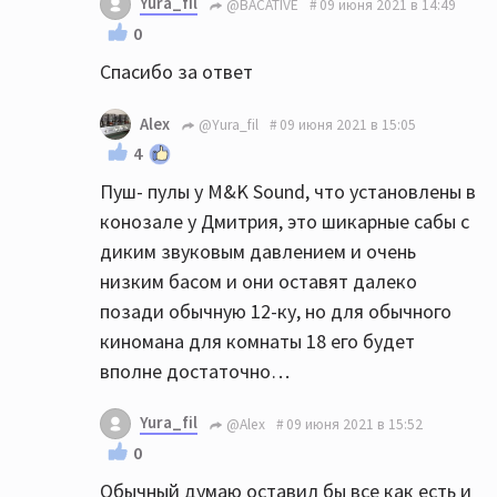
Yura_fil
@BACATIVE
09 июня 2021 в 14:49
0
Спасибо за ответ
Alex
@Yura_fil
09 июня 2021 в 15:05
4
Пуш- пулы у M&K Sound, что установлены в
конозале у Дмитрия, это шикарные сабы с
диким звуковым давлением и очень
низким басом и они оставят далеко
позади обычную 12-ку, но для обычного
киномана для комнаты 18 его будет
вполне достаточно…
Yura_fil
@Alex
09 июня 2021 в 15:52
0
Обычный думаю оставил бы все как есть и