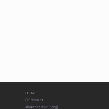
О НАС
О Stereo.ru
About Stereo.ru (eng)